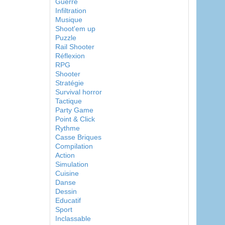
Guerre
Infiltration
Musique
Shoot'em up
Puzzle
Rail Shooter
Réflexion
RPG
Shooter
Stratégie
Survival horror
Tactique
Party Game
Point & Click
Rythme
Casse Briques
Compilation
Action
Simulation
Cuisine
Danse
Dessin
Educatif
Sport
Inclassable