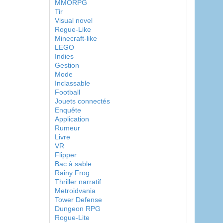
MMORPG
Tir
Visual novel
Rogue-Like
Minecraft-like
LEGO
Indies
Gestion
Mode
Inclassable
Football
Jouets connectés
Enquête
Application
Rumeur
Livre
VR
Flipper
Bac à sable
Rainy Frog
Thriller narratif
Metroidvania
Tower Defense
Dungeon RPG
Rogue-Lite