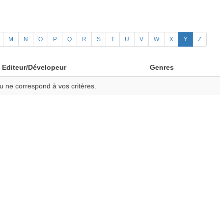
M
N
O
P
Q
R
S
T
U
V
W
X
Y
Z
Editeur/Dévelopeur
Genres
u ne correspond à vos critères.