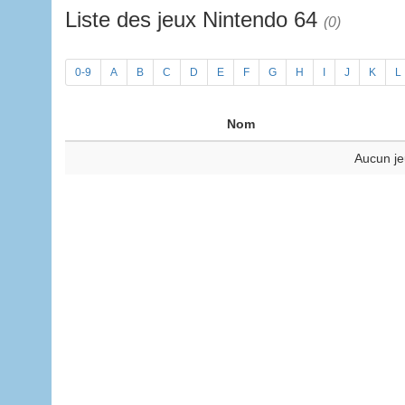
Liste des jeux Nintendo 64
(0)
0-9
A
B
C
D
E
F
G
H
I
J
K
L
Nom
Aucun je