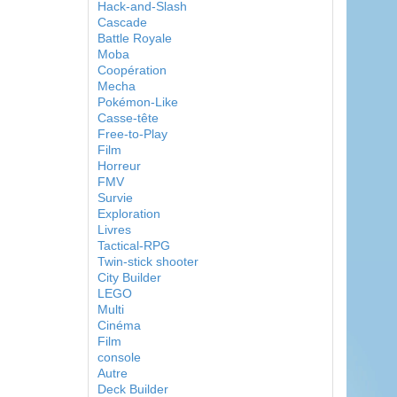
Hack-and-Slash
Cascade
Battle Royale
Moba
Coopération
Mecha
Pokémon-Like
Casse-tête
Free-to-Play
Film
Horreur
FMV
Survie
Exploration
Livres
Tactical-RPG
Twin-stick shooter
City Builder
LEGO
Multi
Cinéma
Film
console
Autre
Deck Builder