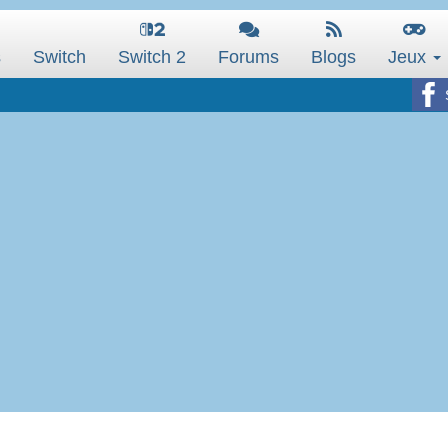
s
Switch
Switch 2
Forums
Blogs
Jeux