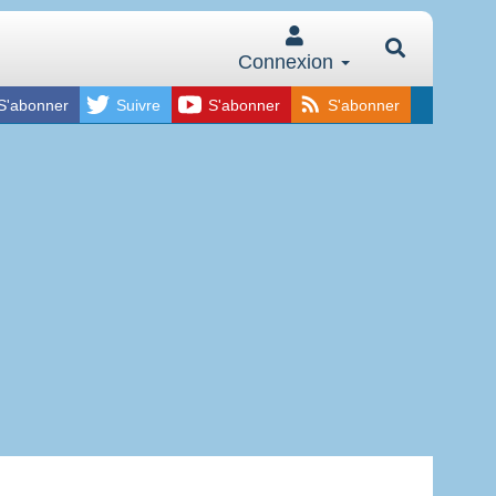
Connexion
S'abonner
Suivre
S'abonner
S'abonner