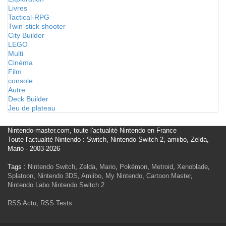
Livres
Tactical-RPG
Twin-stick shooter
City Builder
LEGO
Multi
Cinéma
Film
console
Autre
Deck Builder
Jeu de plateau
Nintendo-master.com, toute l'actualité Nintendo en France
Toute l'actualité Nintendo : Switch, Nintendo Switch 2, amiibo, Zelda,
Mario - 2003-2026
Tags :
Nintendo Switch
,
Zelda
,
Mario
,
Pokémon
,
Metroid
,
Xenoblade
,
Splatoon
,
Nintendo 3DS
,
Amiibo
,
My Nintendo
,
Cartoon Master
,
Nintendo Labo
Nintendo Switch 2
RSS Actu
,
RSS Tests