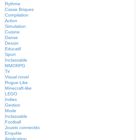
Rythme
Casse Briques
Compilation
Action
Simulation
Cuisine
Danse
Dessin
Educatif
Sport
Inclassable
MMORPG
Tir
Visual novel
Rogue-Like
Minecraft-like
LEGO
Indies
Gestion
Mode
Inclassable
Football
Jouets connectés
Enquête
Application