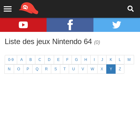
Liste des jeux Nintendo 64
(0)
0-9
A
B
C
D
E
F
G
H
I
J
K
L
M
N
O
P
Q
R
S
T
U
V
W
X
Y
Z