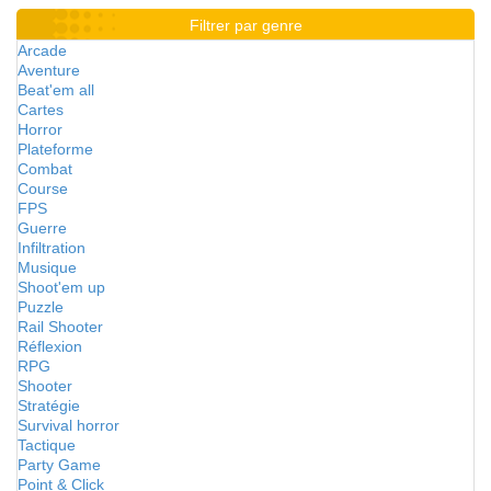
Filtrer par genre
Arcade
Aventure
Beat'em all
Cartes
Horror
Plateforme
Combat
Course
FPS
Guerre
Infiltration
Musique
Shoot'em up
Puzzle
Rail Shooter
Réflexion
RPG
Shooter
Stratégie
Survival horror
Tactique
Party Game
Point & Click