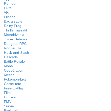
Rumeur
Livre
VR
Flipper
Bac à sable
Rainy Frog
Thriller narratif
Metroidvania
Tower Defense
Dungeon RPG
Rogue-Lite
Hack-and-Slash
Cascade
Battle Royale
Moba
Coopération
Mecha
Pokémon-Like
Casse-tête
Free-to-Play
Film
Horreur
FMV
Survie
Exploration