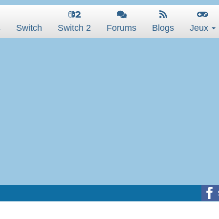
s
Switch
Switch 2
Forums
Blogs
Jeux