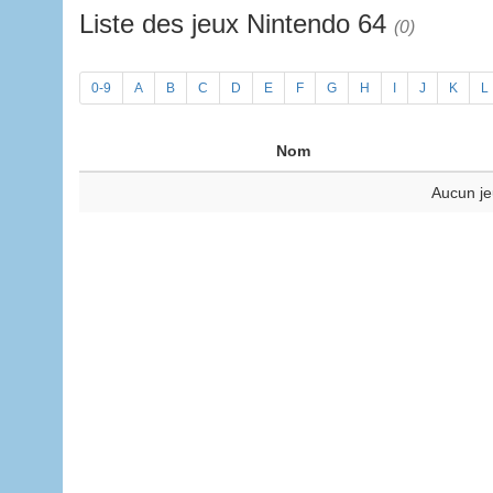
Liste des jeux Nintendo 64
(0)
0-9
A
B
C
D
E
F
G
H
I
J
K
L
Nom
Aucun je