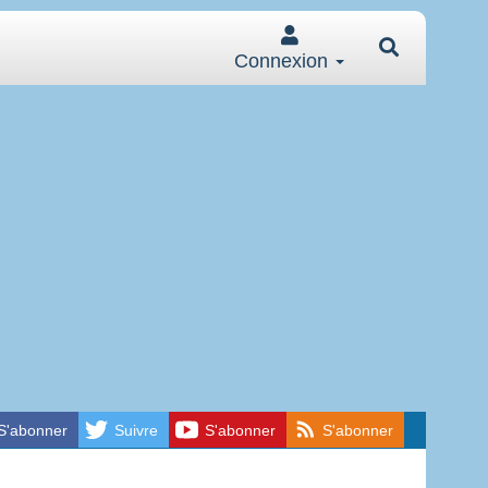
Connexion
S'abonner
Suivre
S'abonner
S'abonner