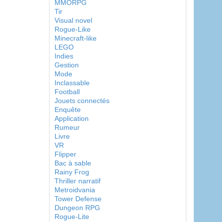
MMORPG
Tir
Visual novel
Rogue-Like
Minecraft-like
LEGO
Indies
Gestion
Mode
Inclassable
Football
Jouets connectés
Enquête
Application
Rumeur
Livre
VR
Flipper
Bac à sable
Rainy Frog
Thriller narratif
Metroidvania
Tower Defense
Dungeon RPG
Rogue-Lite