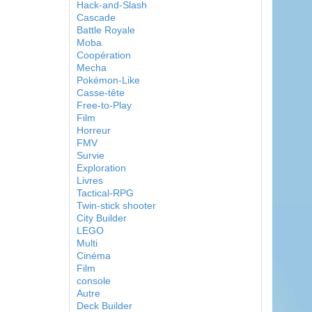
Hack-and-Slash
Cascade
Battle Royale
Moba
Coopération
Mecha
Pokémon-Like
Casse-tête
Free-to-Play
Film
Horreur
FMV
Survie
Exploration
Livres
Tactical-RPG
Twin-stick shooter
City Builder
LEGO
Multi
Cinéma
Film
console
Autre
Deck Builder