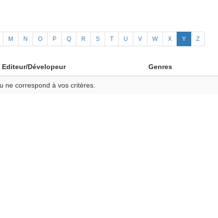
M
N
O
P
Q
R
S
T
U
V
W
X
Y
Z
Editeur/Dévelopeur
Genres
u ne correspond à vos critères.