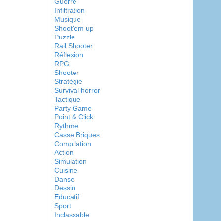
Guerre
Infiltration
Musique
Shoot'em up
Puzzle
Rail Shooter
Réflexion
RPG
Shooter
Stratégie
Survival horror
Tactique
Party Game
Point & Click
Rythme
Casse Briques
Compilation
Action
Simulation
Cuisine
Danse
Dessin
Educatif
Sport
Inclassable