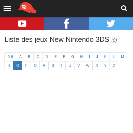
Liste des jeux New Nintendo 3DS
(0)
0-9
A
B
C
D
E
F
G
H
I
J
K
L
M
N
O
P
Q
R
S
T
U
V
W
X
Y
Z