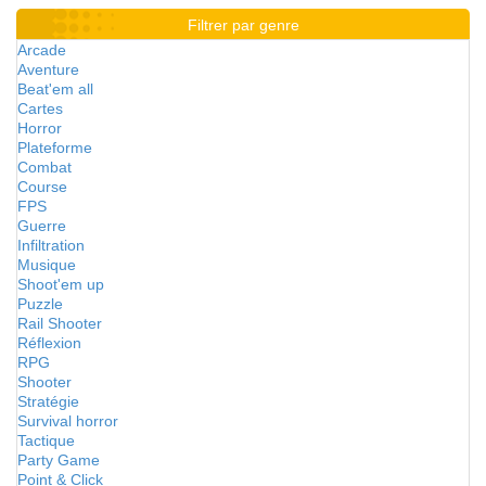
Filtrer par genre
Arcade
Aventure
Beat'em all
Cartes
Horror
Plateforme
Combat
Course
FPS
Guerre
Infiltration
Musique
Shoot'em up
Puzzle
Rail Shooter
Réflexion
RPG
Shooter
Stratégie
Survival horror
Tactique
Party Game
Point & Click