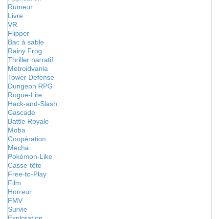
Rumeur
Livre
VR
Flipper
Bac à sable
Rainy Frog
Thriller narratif
Metroidvania
Tower Defense
Dungeon RPG
Rogue-Lite
Hack-and-Slash
Cascade
Battle Royale
Moba
Coopération
Mecha
Pokémon-Like
Casse-tête
Free-to-Play
Film
Horreur
FMV
Survie
Exploration