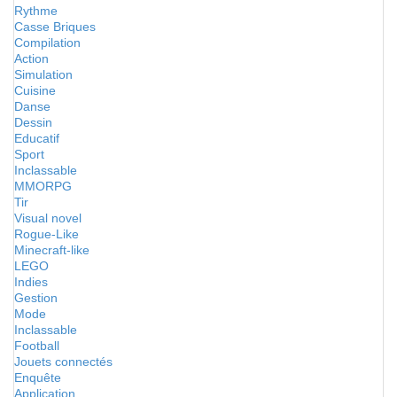
Rythme
Casse Briques
Compilation
Action
Simulation
Cuisine
Danse
Dessin
Educatif
Sport
Inclassable
MMORPG
Tir
Visual novel
Rogue-Like
Minecraft-like
LEGO
Indies
Gestion
Mode
Inclassable
Football
Jouets connectés
Enquête
Application