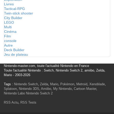
Livres
Tactical-RPG
Twin-stick shooter
City Builder
LEGO
Multi
Cinéma
Film
console
Autre
Deck Builder
Jeu de plateau
Nintendo-master.com, toute l'actualité Nintendo en France
Toute l'actualité Nintendo : Switch, Nintendo Switch 2, amiibo, Zelda,
Mario - 2003-2026
Tags :
Nintendo Switch
,
Zelda
,
Mario
,
Pokémon
,
Metroid
,
Xenoblade
,
Splatoon
,
Nintendo 3DS
,
Amiibo
,
My Nintendo
,
Cartoon Master
,
Nintendo Labo
Nintendo Switch 2
RSS Actu
,
RSS Tests