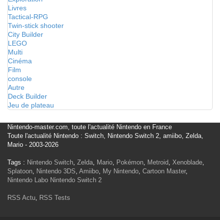
Livres
Tactical-RPG
Twin-stick shooter
City Builder
LEGO
Multi
Cinéma
Film
console
Autre
Deck Builder
Jeu de plateau
Nintendo-master.com, toute l'actualité Nintendo en France
Toute l'actualité Nintendo : Switch, Nintendo Switch 2, amiibo, Zelda,
Mario - 2003-2026
Tags :
Nintendo Switch
,
Zelda
,
Mario
,
Pokémon
,
Metroid
,
Xenoblade
,
Splatoon
,
Nintendo 3DS
,
Amiibo
,
My Nintendo
,
Cartoon Master
,
Nintendo Labo
Nintendo Switch 2
RSS Actu
,
RSS Tests