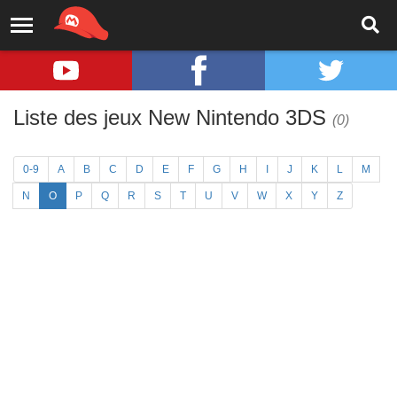
Liste des jeux New Nintendo 3DS
(0)
0-9
A
B
C
D
E
F
G
H
I
J
K
L
M
N
O
P
Q
R
S
T
U
V
W
X
Y
Z