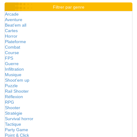
Filtrer par genre
Arcade
Aventure
Beat'em all
Cartes
Horror
Plateforme
Combat
Course
FPS
Guerre
Infiltration
Musique
Shoot'em up
Puzzle
Rail Shooter
Réflexion
RPG
Shooter
Stratégie
Survival horror
Tactique
Party Game
Point & Click