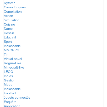
Rythme
Casse Briques
Compilation
Action
Simulation
Cuisine
Danse
Dessin
Educatif
Sport
Inclassable
MMORPG
Tir
Visual novel
Rogue-Like
Minecraft-like
LEGO
Indies
Gestion
Mode
Inclassable
Football
Jouets connectés
Enquête
Application