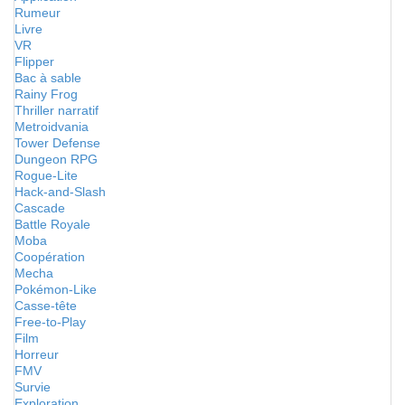
Rumeur
Livre
VR
Flipper
Bac à sable
Rainy Frog
Thriller narratif
Metroidvania
Tower Defense
Dungeon RPG
Rogue-Lite
Hack-and-Slash
Cascade
Battle Royale
Moba
Coopération
Mecha
Pokémon-Like
Casse-tête
Free-to-Play
Film
Horreur
FMV
Survie
Exploration