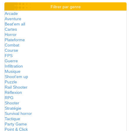
Filtrer par genre
Arcade
Aventure
Beat'em all
Cartes
Horror
Plateforme
Combat
Course
FPS
Guerre
Infiltration
Musique
Shoot'em up
Puzzle
Rail Shooter
Réflexion
RPG
Shooter
Stratégie
Survival horror
Tactique
Party Game
Point & Click