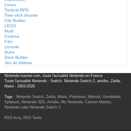
Livres
Tactical-RPG
Twin-stick shooter
City Builder
LEGO
Multi
Cinéma
Film
console
Autre
Deck Builder
Jeu de plateau
Nintendo-master.com, toute l'actualité Nintendo en France
Toute l'actualité Nintendo : Switch, Nintendo Switch 2, amiibo, Zelda,
Mario - 2003-2026
Tags :
Nintendo Switch
,
Zelda
,
Mario
,
Pokémon
,
Metroid
,
Xenoblade
,
Splatoon
,
Nintendo 3DS
,
Amiibo
,
My Nintendo
,
Cartoon Master
,
Nintendo Labo
Nintendo Switch 2
RSS Actu
,
RSS Tests