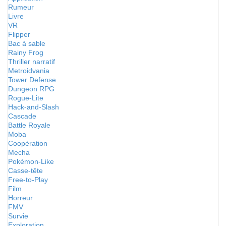
Rumeur
Livre
VR
Flipper
Bac à sable
Rainy Frog
Thriller narratif
Metroidvania
Tower Defense
Dungeon RPG
Rogue-Lite
Hack-and-Slash
Cascade
Battle Royale
Moba
Coopération
Mecha
Pokémon-Like
Casse-tête
Free-to-Play
Film
Horreur
FMV
Survie
Exploration