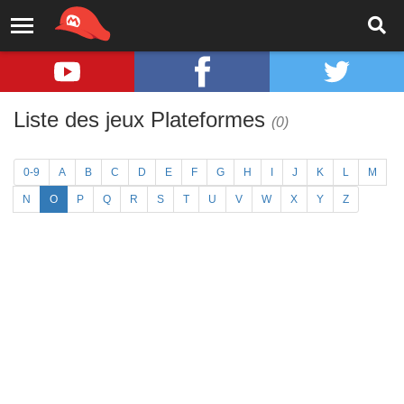
Liste des jeux Plateformes
(0)
0-9
A
B
C
D
E
F
G
H
I
J
K
L
M
N
O
P
Q
R
S
T
U
V
W
X
Y
Z