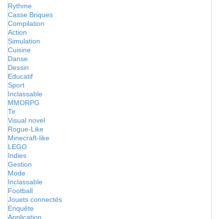
Rythme
Casse Briques
Compilation
Action
Simulation
Cuisine
Danse
Dessin
Educatif
Sport
Inclassable
MMORPG
Tir
Visual novel
Rogue-Like
Minecraft-like
LEGO
Indies
Gestion
Mode
Inclassable
Football
Jouets connectés
Enquête
Application