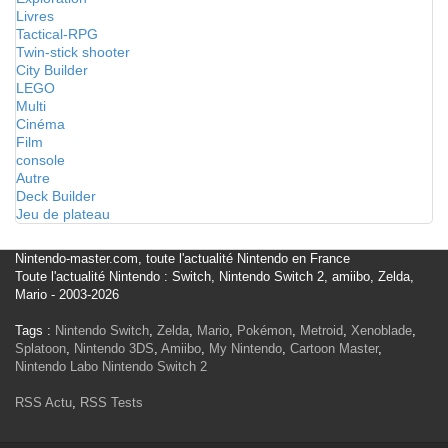
Livres
Tactical-RPG
Twin-stick shooter
City Builder
LEGO
Multi
Cinéma
Film
console
Autre
Deck Builder
Jeu de plateau
Nintendo-master.com, toute l'actualité Nintendo en France
Toute l'actualité Nintendo : Switch, Nintendo Switch 2, amiibo, Zelda,
Mario - 2003-2026
Tags :
Nintendo Switch
,
Zelda
,
Mario
,
Pokémon
,
Metroid
,
Xenoblade
,
Splatoon
,
Nintendo 3DS
,
Amiibo
,
My Nintendo
,
Cartoon Master
,
Nintendo Labo
Nintendo Switch 2
RSS Actu
,
RSS Tests