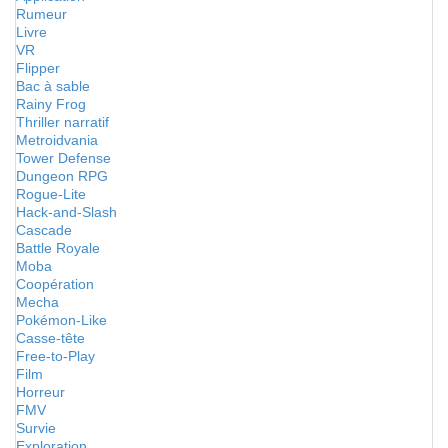
Rumeur
Livre
VR
Flipper
Bac à sable
Rainy Frog
Thriller narratif
Metroidvania
Tower Defense
Dungeon RPG
Rogue-Lite
Hack-and-Slash
Cascade
Battle Royale
Moba
Coopération
Mecha
Pokémon-Like
Casse-tête
Free-to-Play
Film
Horreur
FMV
Survie
Exploration