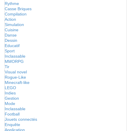
Rythme
Casse Briques
Compilation
Action
Simulation
Cuisine
Danse
Dessin
Educatif
Sport
Inclassable
MMORPG
Tir
Visual novel
Rogue-Like
Minecraft-like
LEGO
Indies
Gestion
Mode
Inclassable
Football
Jouets connectés
Enquête
Application