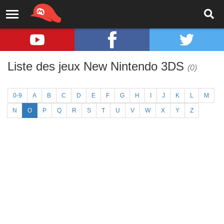
Liste des jeux New Nintendo 3DS
(0)
0-9
A
B
C
D
E
F
G
H
I
J
K
L
M
N
O
P
Q
R
S
T
U
V
W
X
Y
Z