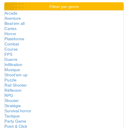
Filtrer par genre
Arcade
Aventure
Beat'em all
Cartes
Horror
Plateforme
Combat
Course
FPS
Guerre
Infiltration
Musique
Shoot'em up
Puzzle
Rail Shooter
Réflexion
RPG
Shooter
Stratégie
Survival horror
Tactique
Party Game
Point & Click