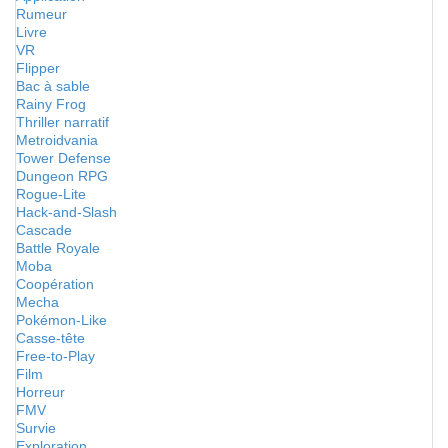
Rumeur
Livre
VR
Flipper
Bac à sable
Rainy Frog
Thriller narratif
Metroidvania
Tower Defense
Dungeon RPG
Rogue-Lite
Hack-and-Slash
Cascade
Battle Royale
Moba
Coopération
Mecha
Pokémon-Like
Casse-tête
Free-to-Play
Film
Horreur
FMV
Survie
Exploration