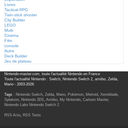
Livres
Tactical-RPG
Twin-stick shooter
City Builder
LEGO
Multi
Cinéma
Film
console
Autre
Deck Builder
Jeu de plateau
Nintendo-master.com, toute l'actualité Nintendo en France
Toute l'actualité Nintendo : Switch, Nintendo Switch 2, amiibo, Zelda,
Mario - 2003-2026
Tags :
Nintendo Switch
,
Zelda
,
Mario
,
Pokémon
,
Metroid
,
Xenoblade
,
Splatoon
,
Nintendo 3DS
,
Amiibo
,
My Nintendo
,
Cartoon Master
,
Nintendo Labo
Nintendo Switch 2
RSS Actu
,
RSS Tests