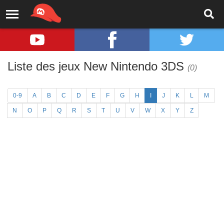
Liste des jeux New Nintendo 3DS
(0)
0-9
A
B
C
D
E
F
G
H
I
J
K
L
M
N
O
P
Q
R
S
T
U
V
W
X
Y
Z