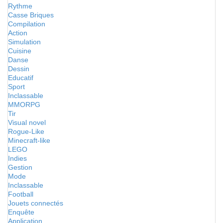
Rythme
Casse Briques
Compilation
Action
Simulation
Cuisine
Danse
Dessin
Educatif
Sport
Inclassable
MMORPG
Tir
Visual novel
Rogue-Like
Minecraft-like
LEGO
Indies
Gestion
Mode
Inclassable
Football
Jouets connectés
Enquête
Application