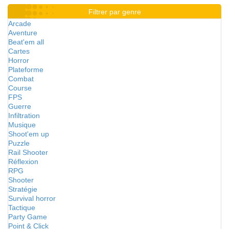
Filtrer par genre
Arcade
Aventure
Beat'em all
Cartes
Horror
Plateforme
Combat
Course
FPS
Guerre
Infiltration
Musique
Shoot'em up
Puzzle
Rail Shooter
Réflexion
RPG
Shooter
Stratégie
Survival horror
Tactique
Party Game
Point & Click