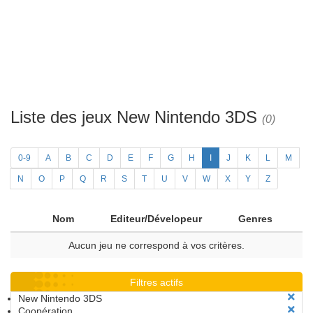
Liste des jeux New Nintendo 3DS
(0)
0-9
A
B
C
D
E
F
G
H
I
J
K
L
M
N
O
P
Q
R
S
T
U
V
W
X
Y
Z
Nom
Editeur/Dévelopeur
Genres
Aucun jeu ne correspond à vos critères.
Filtres actifs
New Nintendo 3DS
Coopération