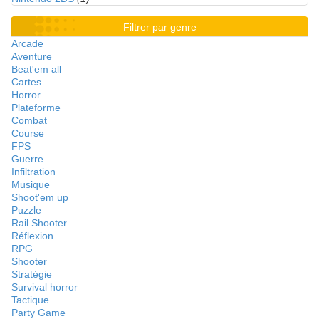
Filtrer par genre
Arcade
Aventure
Beat'em all
Cartes
Horror
Plateforme
Combat
Course
FPS
Guerre
Infiltration
Musique
Shoot'em up
Puzzle
Rail Shooter
Réflexion
RPG
Shooter
Stratégie
Survival horror
Tactique
Party Game