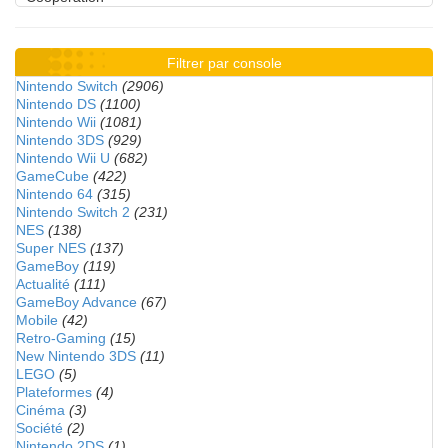
Filtrer par console
Nintendo Switch
(2906)
Nintendo DS
(1100)
Nintendo Wii
(1081)
Nintendo 3DS
(929)
Nintendo Wii U
(682)
GameCube
(422)
Nintendo 64
(315)
Nintendo Switch 2
(231)
NES
(138)
Super NES
(137)
GameBoy
(119)
Actualité
(111)
GameBoy Advance
(67)
Mobile
(42)
Retro-Gaming
(15)
New Nintendo 3DS
(11)
LEGO
(5)
Plateformes
(4)
Cinéma
(3)
Société
(2)
Nintendo 2DS
(1)