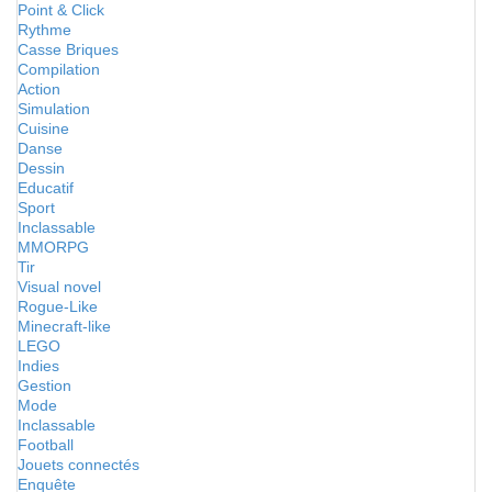
Point & Click
Rythme
Casse Briques
Compilation
Action
Simulation
Cuisine
Danse
Dessin
Educatif
Sport
Inclassable
MMORPG
Tir
Visual novel
Rogue-Like
Minecraft-like
LEGO
Indies
Gestion
Mode
Inclassable
Football
Jouets connectés
Enquête