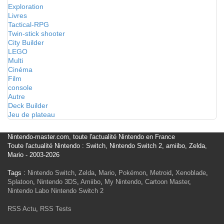
Exploration
Livres
Tactical-RPG
Twin-stick shooter
City Builder
LEGO
Multi
Cinéma
Film
console
Autre
Deck Builder
Jeu de plateau
Nintendo-master.com, toute l'actualité Nintendo en France
Toute l'actualité Nintendo : Switch, Nintendo Switch 2, amiibo, Zelda,
Mario - 2003-2026
Tags :
Nintendo Switch
,
Zelda
,
Mario
,
Pokémon
,
Metroid
,
Xenoblade
,
Splatoon
,
Nintendo 3DS
,
Amiibo
,
My Nintendo
,
Cartoon Master
,
Nintendo Labo
Nintendo Switch 2
RSS Actu
,
RSS Tests