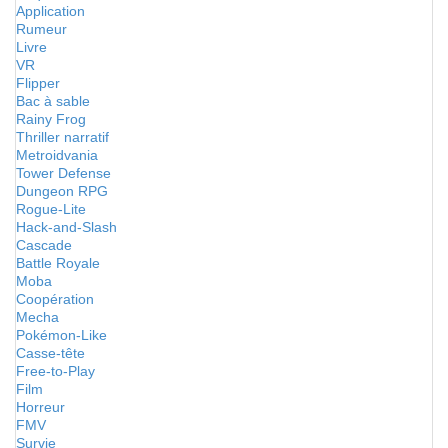
Application
Rumeur
Livre
VR
Flipper
Bac à sable
Rainy Frog
Thriller narratif
Metroidvania
Tower Defense
Dungeon RPG
Rogue-Lite
Hack-and-Slash
Cascade
Battle Royale
Moba
Coopération
Mecha
Pokémon-Like
Casse-tête
Free-to-Play
Film
Horreur
FMV
Survie