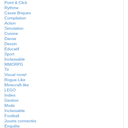
Point & Click
Rythme
Casse Briques
Compilation
Action
Simulation
Cuisine
Danse
Dessin
Educatif
Sport
Inclassable
MMORPG
Tir
Visual novel
Rogue-Like
Minecraft-like
LEGO
Indies
Gestion
Mode
Inclassable
Football
Jouets connectés
Enquête