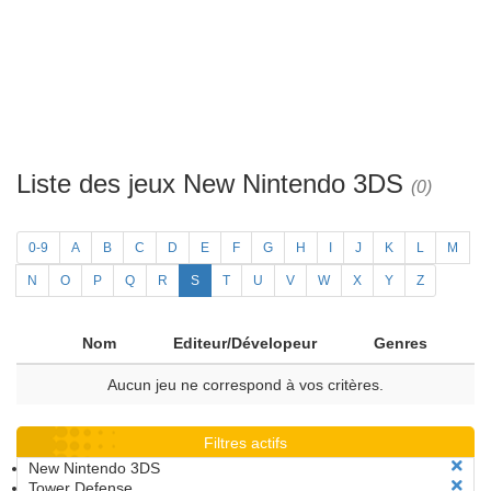
Liste des jeux New Nintendo 3DS
(0)
0-9
A
B
C
D
E
F
G
H
I
J
K
L
M
N
O
P
Q
R
S
T
U
V
W
X
Y
Z
Nom
Editeur/Dévelopeur
Genres
Aucun jeu ne correspond à vos critères.
Filtres actifs
New Nintendo 3DS
Tower Defense