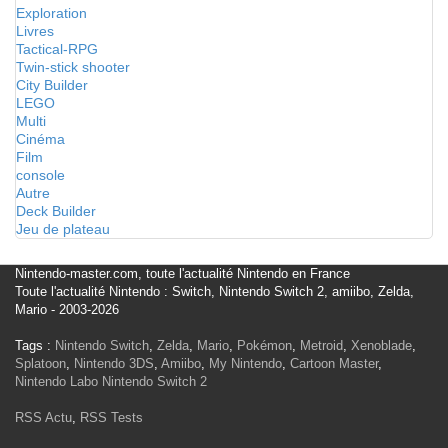
Exploration
Livres
Tactical-RPG
Twin-stick shooter
City Builder
LEGO
Multi
Cinéma
Film
console
Autre
Deck Builder
Jeu de plateau
Nintendo-master.com, toute l'actualité Nintendo en France
Toute l'actualité Nintendo : Switch, Nintendo Switch 2, amiibo, Zelda,
Mario - 2003-2026
Tags :
Nintendo Switch
,
Zelda
,
Mario
,
Pokémon
,
Metroid
,
Xenoblade
,
Splatoon
,
Nintendo 3DS
,
Amiibo
,
My Nintendo
,
Cartoon Master
,
Nintendo Labo
Nintendo Switch 2
RSS Actu
,
RSS Tests