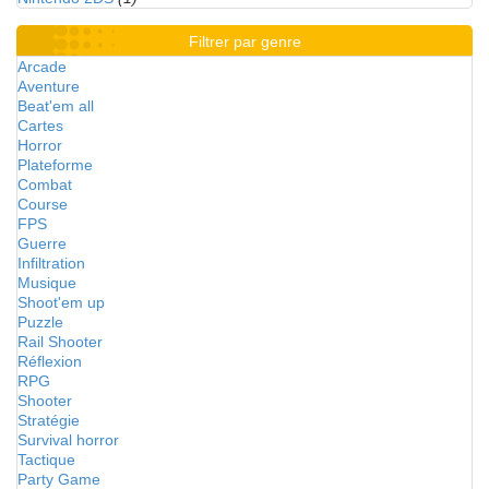
Filtrer par genre
Arcade
Aventure
Beat'em all
Cartes
Horror
Plateforme
Combat
Course
FPS
Guerre
Infiltration
Musique
Shoot'em up
Puzzle
Rail Shooter
Réflexion
RPG
Shooter
Stratégie
Survival horror
Tactique
Party Game