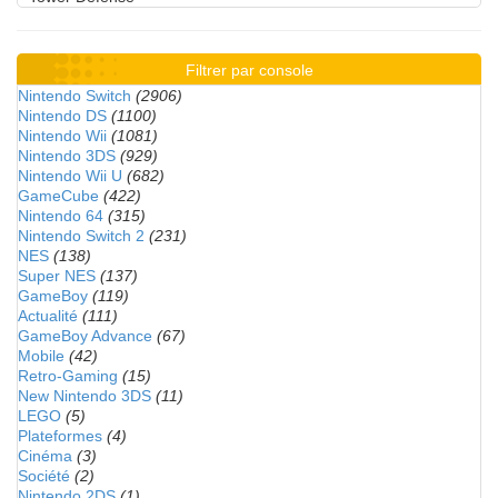
Filtrer par console
Nintendo Switch
(2906)
Nintendo DS
(1100)
Nintendo Wii
(1081)
Nintendo 3DS
(929)
Nintendo Wii U
(682)
GameCube
(422)
Nintendo 64
(315)
Nintendo Switch 2
(231)
NES
(138)
Super NES
(137)
GameBoy
(119)
Actualité
(111)
GameBoy Advance
(67)
Mobile
(42)
Retro-Gaming
(15)
New Nintendo 3DS
(11)
LEGO
(5)
Plateformes
(4)
Cinéma
(3)
Société
(2)
Nintendo 2DS
(1)