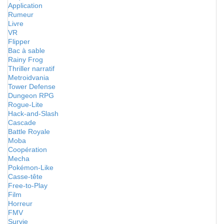
Application
Rumeur
Livre
VR
Flipper
Bac à sable
Rainy Frog
Thriller narratif
Metroidvania
Tower Defense
Dungeon RPG
Rogue-Lite
Hack-and-Slash
Cascade
Battle Royale
Moba
Coopération
Mecha
Pokémon-Like
Casse-tête
Free-to-Play
Film
Horreur
FMV
Survie