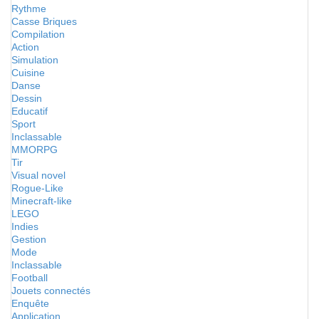
Rythme
Casse Briques
Compilation
Action
Simulation
Cuisine
Danse
Dessin
Educatif
Sport
Inclassable
MMORPG
Tir
Visual novel
Rogue-Like
Minecraft-like
LEGO
Indies
Gestion
Mode
Inclassable
Football
Jouets connectés
Enquête
Application