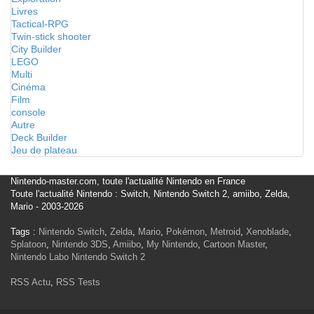
Livres
Tactical-RPG
Twin-stick shooter
City Builder
LEGO
Multi
Cinéma
Film
console
Autre
Deck Builder
Jeu de plateau
Nintendo-master.com, toute l'actualité Nintendo en France
Toute l'actualité Nintendo : Switch, Nintendo Switch 2, amiibo, Zelda,
Mario - 2003-2026
Tags :
Nintendo Switch
,
Zelda
,
Mario
,
Pokémon
,
Metroid
,
Xenoblade
,
Splatoon
,
Nintendo 3DS
,
Amiibo
,
My Nintendo
,
Cartoon Master
,
Nintendo Labo
Nintendo Switch 2
RSS Actu
,
RSS Tests