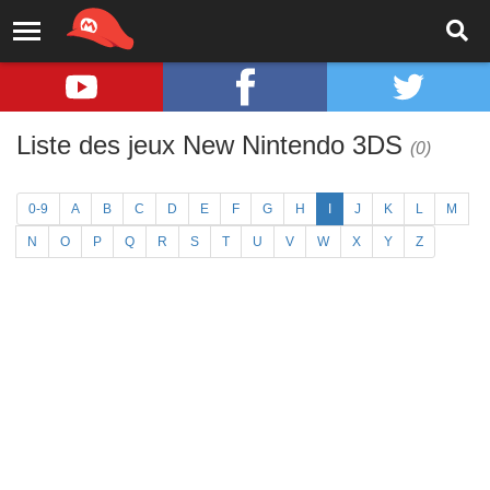
Liste des jeux New Nintendo 3DS
(0)
0-9
A
B
C
D
E
F
G
H
I
J
K
L
M
N
O
P
Q
R
S
T
U
V
W
X
Y
Z