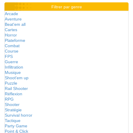
Filtrer par genre
Arcade
Aventure
Beat'em all
Cartes
Horror
Plateforme
Combat
Course
FPS
Guerre
Infiltration
Musique
Shoot'em up
Puzzle
Rail Shooter
Réflexion
RPG
Shooter
Stratégie
Survival horror
Tactique
Party Game
Point & Click