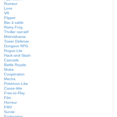
Rumeur
Livre
VR
Flipper
Bac à sable
Rainy Frog
Thriller narratif
Metroidvania
Tower Defense
Dungeon RPG
Rogue-Lite
Hack-and-Slash
Cascade
Battle Royale
Moba
Coopération
Mecha
Pokémon-Like
Casse-tête
Free-to-Play
Film
Horreur
FMV
Survie
Exploration