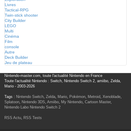
Livres
Tactical-RPG
Twin-stick shooter
City Builder
LEGO
Multi
Cinéma
Film
console
Autre
Deck Builder
Jeu de plateau
Nintendo-master.com, toute l'actualité Nintendo en France
Toute l'actualité Nintendo : Switch, Nintendo Switch 2, amiibo, Zelda,
Mario - 2003-2026
Tags :
Nintendo Switch
,
Zelda
,
Mario
,
Pokémon
,
Metroid
,
Xenoblade
,
Splatoon
,
Nintendo 3DS
,
Amiibo
,
My Nintendo
,
Cartoon Master
,
Nintendo Labo
Nintendo Switch 2
RSS Actu
,
RSS Tests