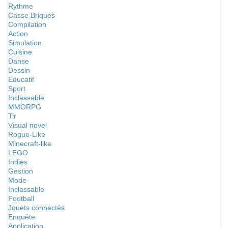
Rythme
Casse Briques
Compilation
Action
Simulation
Cuisine
Danse
Dessin
Educatif
Sport
Inclassable
MMORPG
Tir
Visual novel
Rogue-Like
Minecraft-like
LEGO
Indies
Gestion
Mode
Inclassable
Football
Jouets connectés
Enquête
Application