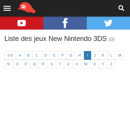
Liste des jeux New Nintendo 3DS
(0)
0-9
A
B
C
D
E
F
G
H
I
J
K
L
M
N
O
P
Q
R
S
T
U
V
W
X
Y
Z