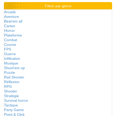
Filtrer par genre
Arcade
Aventure
Beat'em all
Cartes
Horror
Plateforme
Combat
Course
FPS
Guerre
Infiltration
Musique
Shoot'em up
Puzzle
Rail Shooter
Réflexion
RPG
Shooter
Stratégie
Survival horror
Tactique
Party Game
Point & Click