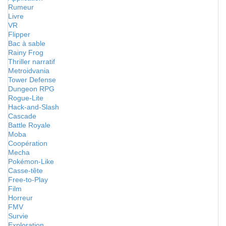
Rumeur
Livre
VR
Flipper
Bac à sable
Rainy Frog
Thriller narratif
Metroidvania
Tower Defense
Dungeon RPG
Rogue-Lite
Hack-and-Slash
Cascade
Battle Royale
Moba
Coopération
Mecha
Pokémon-Like
Casse-tête
Free-to-Play
Film
Horreur
FMV
Survie
Exploration