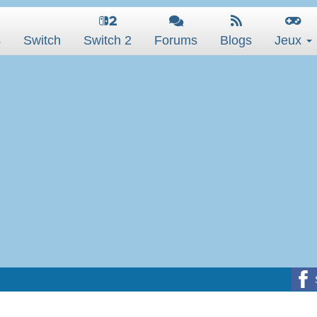
s
Switch
Switch 2
Forums
Blogs
Jeux