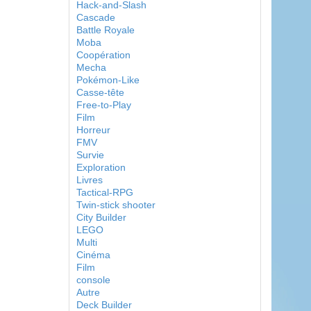
Hack-and-Slash
Cascade
Battle Royale
Moba
Coopération
Mecha
Pokémon-Like
Casse-tête
Free-to-Play
Film
Horreur
FMV
Survie
Exploration
Livres
Tactical-RPG
Twin-stick shooter
City Builder
LEGO
Multi
Cinéma
Film
console
Autre
Deck Builder