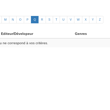
M
N
O
P
Q
R
S
T
U
V
W
X
Y
Z
Editeur/Dévelopeur
Genres
u ne correspond à vos critères.