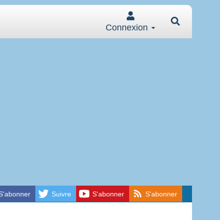
Connexion
S'abonner
Suivre
S'abonner
S'abonner