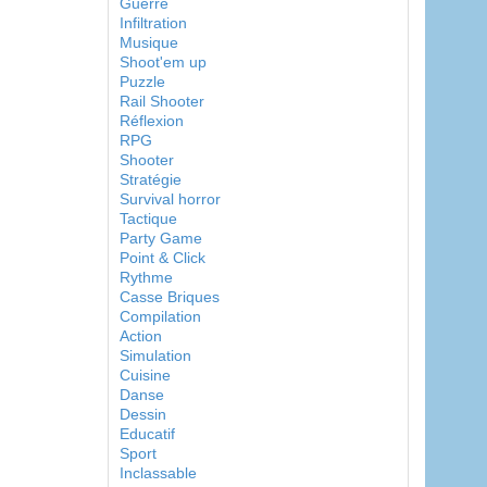
Guerre
Infiltration
Musique
Shoot'em up
Puzzle
Rail Shooter
Réflexion
RPG
Shooter
Stratégie
Survival horror
Tactique
Party Game
Point & Click
Rythme
Casse Briques
Compilation
Action
Simulation
Cuisine
Danse
Dessin
Educatif
Sport
Inclassable