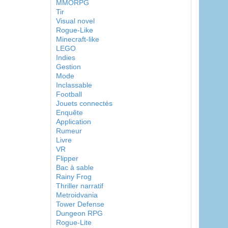
MMORPG
Tir
Visual novel
Rogue-Like
Minecraft-like
LEGO
Indies
Gestion
Mode
Inclassable
Football
Jouets connectés
Enquête
Application
Rumeur
Livre
VR
Flipper
Bac à sable
Rainy Frog
Thriller narratif
Metroidvania
Tower Defense
Dungeon RPG
Rogue-Lite