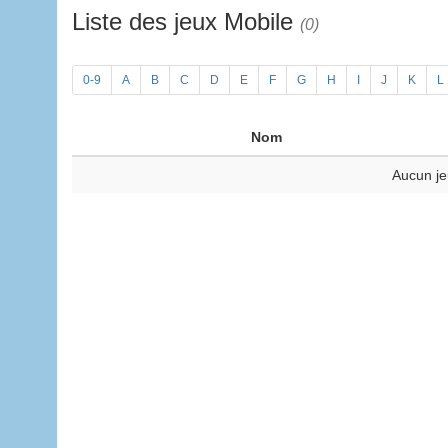
Liste des jeux Mobile
(0)
0-9
A
B
C
D
E
F
G
H
I
J
K
L
Nom
Aucun je