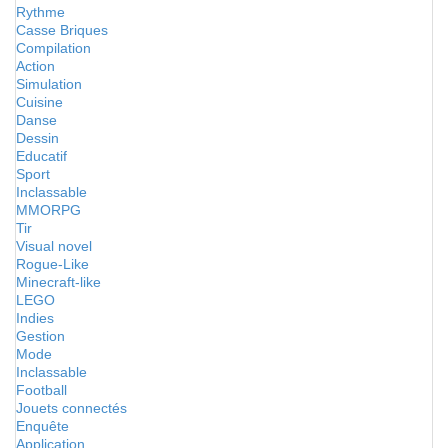
Rythme
Casse Briques
Compilation
Action
Simulation
Cuisine
Danse
Dessin
Educatif
Sport
Inclassable
MMORPG
Tir
Visual novel
Rogue-Like
Minecraft-like
LEGO
Indies
Gestion
Mode
Inclassable
Football
Jouets connectés
Enquête
Application