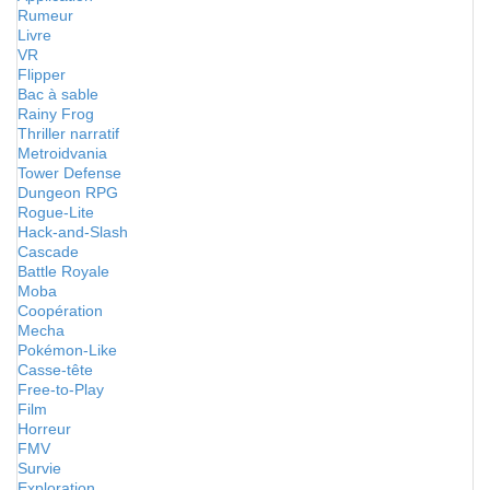
Rumeur
Livre
VR
Flipper
Bac à sable
Rainy Frog
Thriller narratif
Metroidvania
Tower Defense
Dungeon RPG
Rogue-Lite
Hack-and-Slash
Cascade
Battle Royale
Moba
Coopération
Mecha
Pokémon-Like
Casse-tête
Free-to-Play
Film
Horreur
FMV
Survie
Exploration