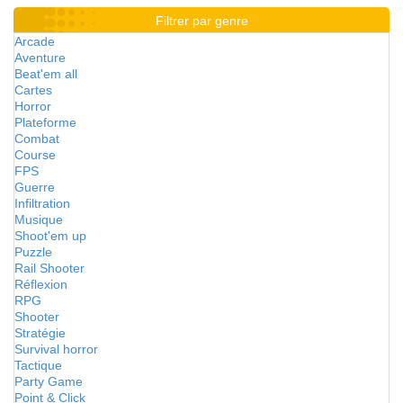
Filtrer par genre
Arcade
Aventure
Beat'em all
Cartes
Horror
Plateforme
Combat
Course
FPS
Guerre
Infiltration
Musique
Shoot'em up
Puzzle
Rail Shooter
Réflexion
RPG
Shooter
Stratégie
Survival horror
Tactique
Party Game
Point & Click