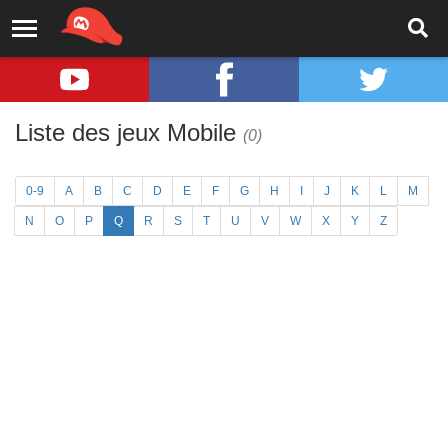
Liste des jeux Mobile
(0)
0-9
A
B
C
D
E
F
G
H
I
J
K
L
M
N
O
P
Q
R
S
T
U
V
W
X
Y
Z