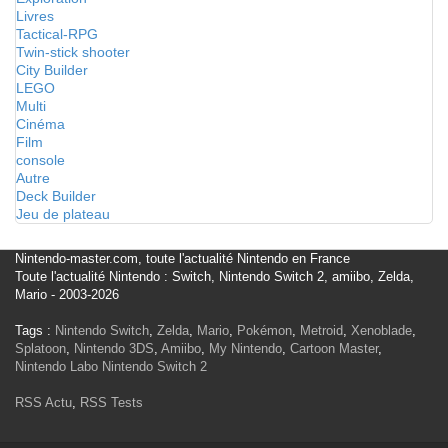
Livres
Tactical-RPG
Twin-stick shooter
City Builder
LEGO
Multi
Cinéma
Film
console
Autre
Deck Builder
Jeu de plateau
Nintendo-master.com, toute l'actualité Nintendo en France
Toute l'actualité Nintendo : Switch, Nintendo Switch 2, amiibo, Zelda,
Mario - 2003-2026
Tags :
Nintendo Switch
,
Zelda
,
Mario
,
Pokémon
,
Metroid
,
Xenoblade
,
Splatoon
,
Nintendo 3DS
,
Amiibo
,
My Nintendo
,
Cartoon Master
,
Nintendo Labo
Nintendo Switch 2
RSS Actu
,
RSS Tests