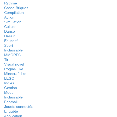
Rythme
Casse Briques
Compilation
Action
Simulation
Cuisine
Danse
Dessin
Educatif
Sport
Inclassable
MMORPG
Tir
Visual novel
Rogue-Like
Minecraft-like
LEGO
Indies
Gestion
Mode
Inclassable
Football
Jouets connectés
Enquête
Application