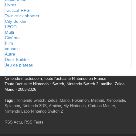
Livres
Tactical-RPG
Twin-stick shooter
City Builder
LEGO
Multi
Cinéma
Film
console
Autre
Deck Builder
Jeu de plateau
Nintendo-master.com, toute l'actualité Nintendo en France
Toute l'actualité Nintendo : Switch, Nintendo Switch 2, amiibo, Zelda,
Mario - 2003-2026
Tags :
Nintendo Switch
,
Zelda
,
Mario
,
Pokémon
,
Metroid
,
Xenoblade
,
Splatoon
,
Nintendo 3DS
,
Amiibo
,
My Nintendo
,
Cartoon Master
,
Nintendo Labo
Nintendo Switch 2
RSS Actu
,
RSS Tests