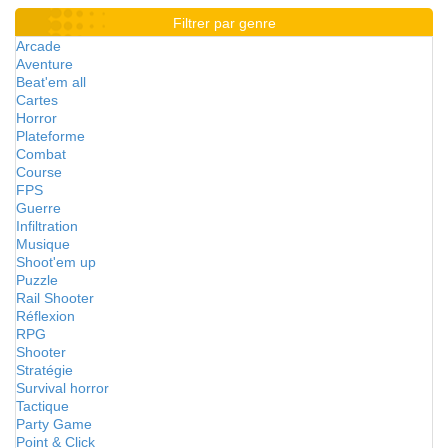
Filtrer par genre
Arcade
Aventure
Beat'em all
Cartes
Horror
Plateforme
Combat
Course
FPS
Guerre
Infiltration
Musique
Shoot'em up
Puzzle
Rail Shooter
Réflexion
RPG
Shooter
Stratégie
Survival horror
Tactique
Party Game
Point & Click