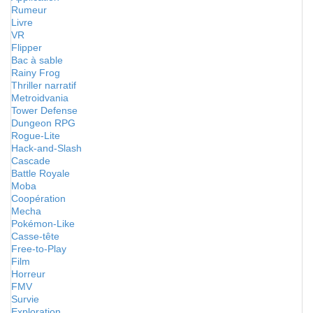
Rumeur
Livre
VR
Flipper
Bac à sable
Rainy Frog
Thriller narratif
Metroidvania
Tower Defense
Dungeon RPG
Rogue-Lite
Hack-and-Slash
Cascade
Battle Royale
Moba
Coopération
Mecha
Pokémon-Like
Casse-tête
Free-to-Play
Film
Horreur
FMV
Survie
Exploration