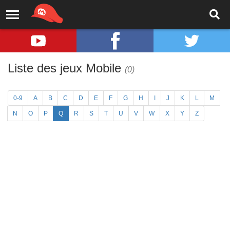
Liste des jeux Mobile
(0)
0-9
A
B
C
D
E
F
G
H
I
J
K
L
M
N
O
P
Q
R
S
T
U
V
W
X
Y
Z