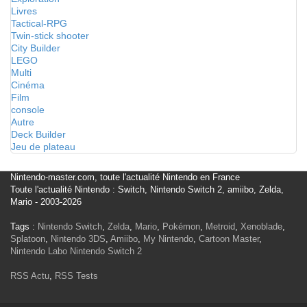
Livres
Tactical-RPG
Twin-stick shooter
City Builder
LEGO
Multi
Cinéma
Film
console
Autre
Deck Builder
Jeu de plateau
Nintendo-master.com, toute l'actualité Nintendo en France
Toute l'actualité Nintendo : Switch, Nintendo Switch 2, amiibo, Zelda,
Mario - 2003-2026
Tags :
Nintendo Switch
,
Zelda
,
Mario
,
Pokémon
,
Metroid
,
Xenoblade
,
Splatoon
,
Nintendo 3DS
,
Amiibo
,
My Nintendo
,
Cartoon Master
,
Nintendo Labo
Nintendo Switch 2
RSS Actu
,
RSS Tests