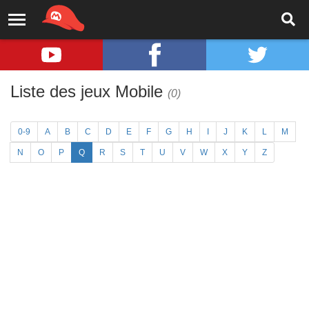
Liste des jeux Mobile
(0)
0-9
A
B
C
D
E
F
G
H
I
J
K
L
M
N
O
P
Q
R
S
T
U
V
W
X
Y
Z