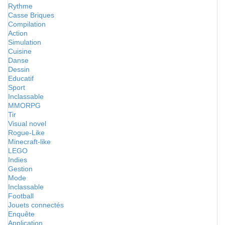
Rythme
Casse Briques
Compilation
Action
Simulation
Cuisine
Danse
Dessin
Educatif
Sport
Inclassable
MMORPG
Tir
Visual novel
Rogue-Like
Minecraft-like
LEGO
Indies
Gestion
Mode
Inclassable
Football
Jouets connectés
Enquête
Application