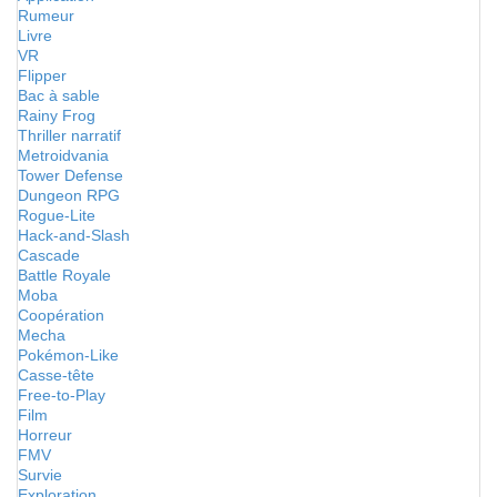
Rumeur
Livre
VR
Flipper
Bac à sable
Rainy Frog
Thriller narratif
Metroidvania
Tower Defense
Dungeon RPG
Rogue-Lite
Hack-and-Slash
Cascade
Battle Royale
Moba
Coopération
Mecha
Pokémon-Like
Casse-tête
Free-to-Play
Film
Horreur
FMV
Survie
Exploration