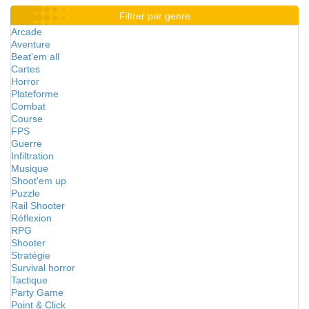
Filtrer par genre
Arcade
Aventure
Beat'em all
Cartes
Horror
Plateforme
Combat
Course
FPS
Guerre
Infiltration
Musique
Shoot'em up
Puzzle
Rail Shooter
Réflexion
RPG
Shooter
Stratégie
Survival horror
Tactique
Party Game
Point & Click