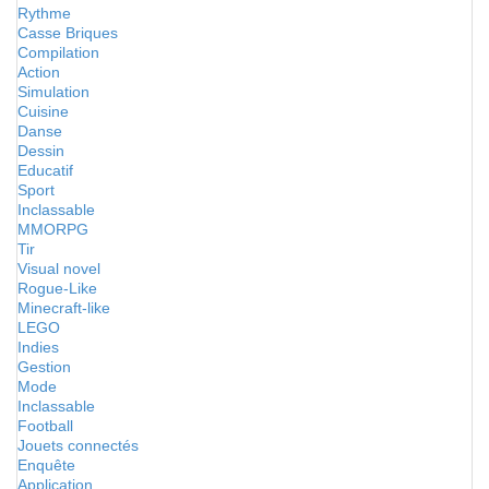
Rythme
Casse Briques
Compilation
Action
Simulation
Cuisine
Danse
Dessin
Educatif
Sport
Inclassable
MMORPG
Tir
Visual novel
Rogue-Like
Minecraft-like
LEGO
Indies
Gestion
Mode
Inclassable
Football
Jouets connectés
Enquête
Application