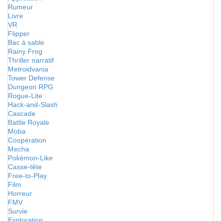
Rumeur
Livre
VR
Flipper
Bac à sable
Rainy Frog
Thriller narratif
Metroidvania
Tower Defense
Dungeon RPG
Rogue-Lite
Hack-and-Slash
Cascade
Battle Royale
Moba
Coopération
Mecha
Pokémon-Like
Casse-tête
Free-to-Play
Film
Horreur
FMV
Survie
Exploration