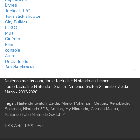
Livres
Tactical-RPG
Twin-stick shooter
City Builder
LEGO
Multi
Cinéma
Film
console
Autre
Deck Builder
Jeu de plateau
Nintendo-master.com, toute l'actualité Nintendo en France
Toute l'actualité Nintendo : Switch, Nintendo Switch 2, amiibo, Zelda,
Mario - 2003-2026
Tags :
Nintendo Switch
,
Zelda
,
Mario
,
Pokémon
,
Metroid
,
Xenoblade
,
Splatoon
,
Nintendo 3DS
,
Amiibo
,
My Nintendo
,
Cartoon Master
,
Nintendo Labo
Nintendo Switch 2
RSS Actu
,
RSS Tests