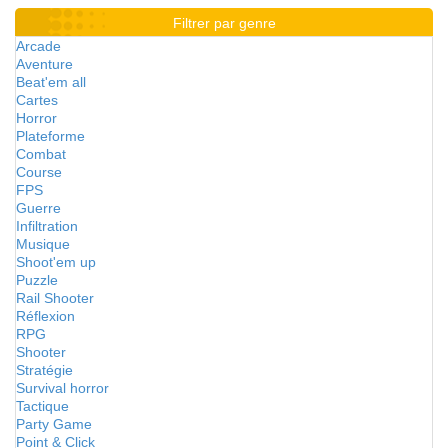
Filtrer par genre
Arcade
Aventure
Beat'em all
Cartes
Horror
Plateforme
Combat
Course
FPS
Guerre
Infiltration
Musique
Shoot'em up
Puzzle
Rail Shooter
Réflexion
RPG
Shooter
Stratégie
Survival horror
Tactique
Party Game
Point & Click