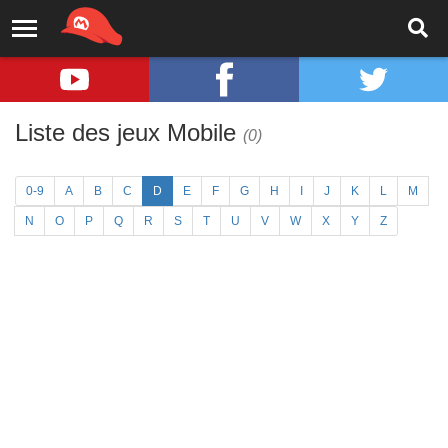
Liste des jeux Mobile
(0)
0-9
A
B
C
D
E
F
G
H
I
J
K
L
M
N
O
P
Q
R
S
T
U
V
W
X
Y
Z