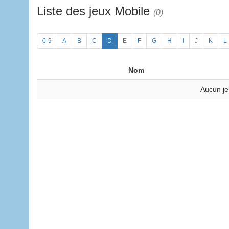
Liste des jeux Mobile
(0)
0-9
A
B
C
D
E
F
G
H
I
J
K
L
Nom
Aucun je