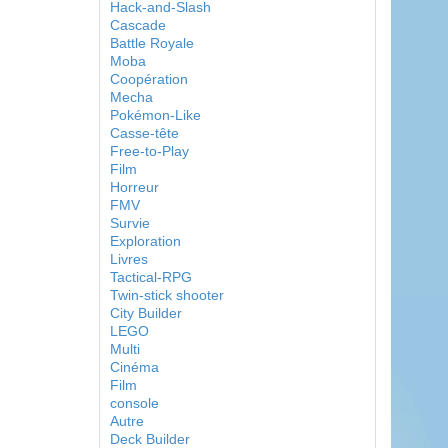
Hack-and-Slash
Cascade
Battle Royale
Moba
Coopération
Mecha
Pokémon-Like
Casse-tête
Free-to-Play
Film
Horreur
FMV
Survie
Exploration
Livres
Tactical-RPG
Twin-stick shooter
City Builder
LEGO
Multi
Cinéma
Film
console
Autre
Deck Builder