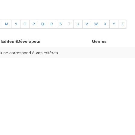
M
N
O
P
Q
R
S
T
U
V
W
X
Y
Z
Editeur/Dévelopeur
Genres
u ne correspond à vos critères.