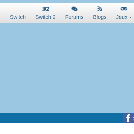
s
Switch
Switch 2
Forums
Blogs
Jeux