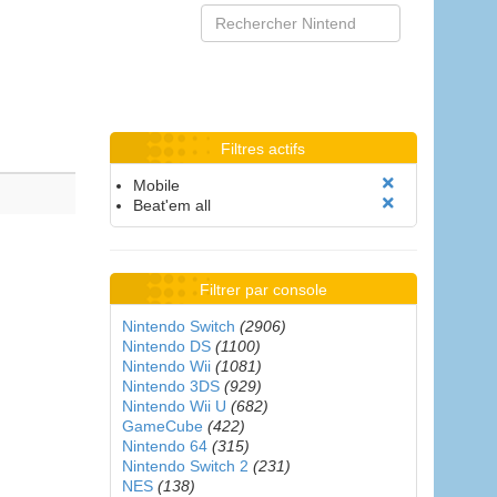
Filtres actifs
Mobile
Beat'em all
Filtrer par console
Nintendo Switch
(2906)
Nintendo DS
(1100)
Nintendo Wii
(1081)
Nintendo 3DS
(929)
Nintendo Wii U
(682)
GameCube
(422)
Nintendo 64
(315)
Nintendo Switch 2
(231)
NES
(138)