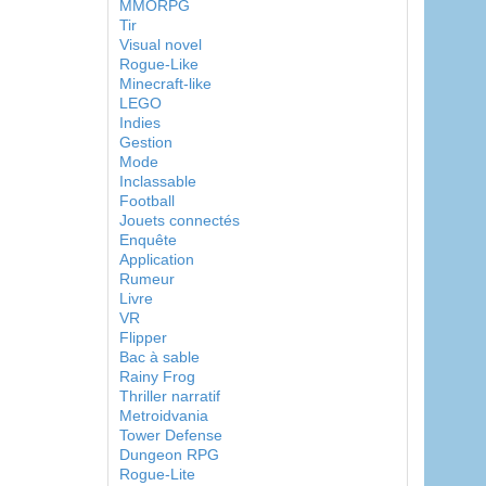
MMORPG
Tir
Visual novel
Rogue-Like
Minecraft-like
LEGO
Indies
Gestion
Mode
Inclassable
Football
Jouets connectés
Enquête
Application
Rumeur
Livre
VR
Flipper
Bac à sable
Rainy Frog
Thriller narratif
Metroidvania
Tower Defense
Dungeon RPG
Rogue-Lite