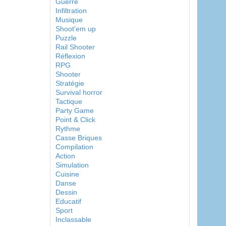
Guerre
Infiltration
Musique
Shoot'em up
Puzzle
Rail Shooter
Réflexion
RPG
Shooter
Stratégie
Survival horror
Tactique
Party Game
Point & Click
Rythme
Casse Briques
Compilation
Action
Simulation
Cuisine
Danse
Dessin
Educatif
Sport
Inclassable