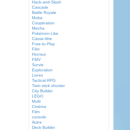
Hack-and-Slash
Cascade
Battle Royale
Moba
Coopération
Mecha
Pokémon-Like
Casse-tête
Free-to-Play
Film
Horreur
FMV
Survie
Exploration
Livres
Tactical-RPG
Twin-stick shooter
City Builder
LEGO
Multi
Cinéma
Film
console
Autre
Deck Builder