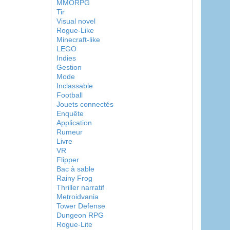
MMORPG
Tir
Visual novel
Rogue-Like
Minecraft-like
LEGO
Indies
Gestion
Mode
Inclassable
Football
Jouets connectés
Enquête
Application
Rumeur
Livre
VR
Flipper
Bac à sable
Rainy Frog
Thriller narratif
Metroidvania
Tower Defense
Dungeon RPG
Rogue-Lite