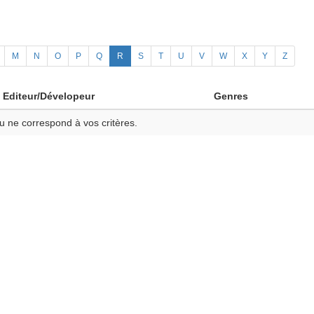
M
N
O
P
Q
R
S
T
U
V
W
X
Y
Z
Editeur/Dévelopeur
Genres
u ne correspond à vos critères.