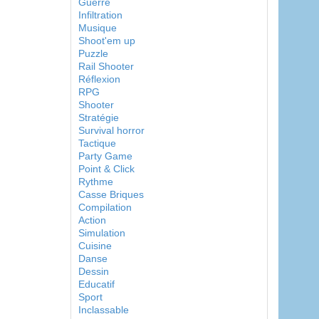
Guerre
Infiltration
Musique
Shoot'em up
Puzzle
Rail Shooter
Réflexion
RPG
Shooter
Stratégie
Survival horror
Tactique
Party Game
Point & Click
Rythme
Casse Briques
Compilation
Action
Simulation
Cuisine
Danse
Dessin
Educatif
Sport
Inclassable