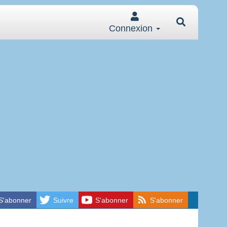
Connexion
S'abonner
Suivre
S'abonner
S'abonner