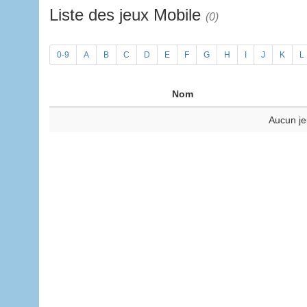
Liste des jeux Mobile
(0)
0-9
A
B
C
D
E
F
G
H
I
J
K
L
Nom
Aucun je