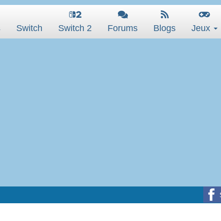
s
Switch
Switch 2
Forums
Blogs
Jeux