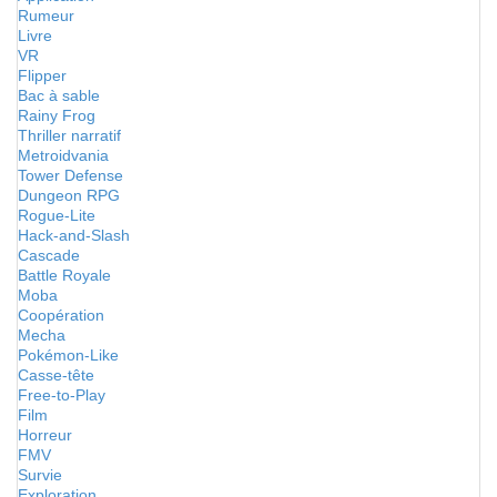
Rumeur
Livre
VR
Flipper
Bac à sable
Rainy Frog
Thriller narratif
Metroidvania
Tower Defense
Dungeon RPG
Rogue-Lite
Hack-and-Slash
Cascade
Battle Royale
Moba
Coopération
Mecha
Pokémon-Like
Casse-tête
Free-to-Play
Film
Horreur
FMV
Survie
Exploration