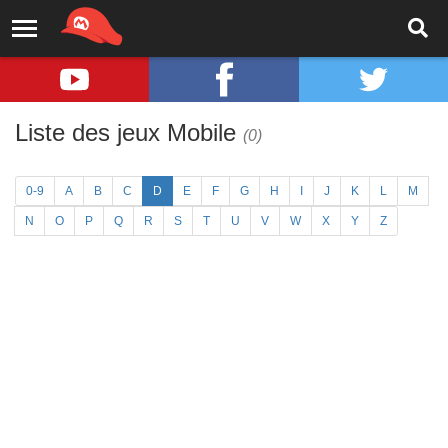
Liste des jeux Mobile
(0)
0-9
A
B
C
D
E
F
G
H
I
J
K
L
M
N
O
P
Q
R
S
T
U
V
W
X
Y
Z