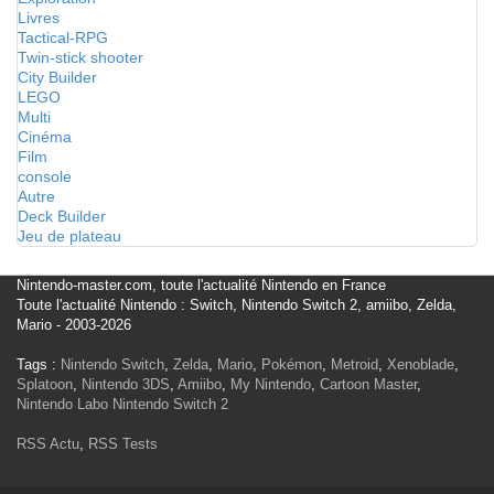
Livres
Tactical-RPG
Twin-stick shooter
City Builder
LEGO
Multi
Cinéma
Film
console
Autre
Deck Builder
Jeu de plateau
Nintendo-master.com, toute l'actualité Nintendo en France
Toute l'actualité Nintendo : Switch, Nintendo Switch 2, amiibo, Zelda,
Mario - 2003-2026
Tags :
Nintendo Switch
,
Zelda
,
Mario
,
Pokémon
,
Metroid
,
Xenoblade
,
Splatoon
,
Nintendo 3DS
,
Amiibo
,
My Nintendo
,
Cartoon Master
,
Nintendo Labo
Nintendo Switch 2
RSS Actu
,
RSS Tests