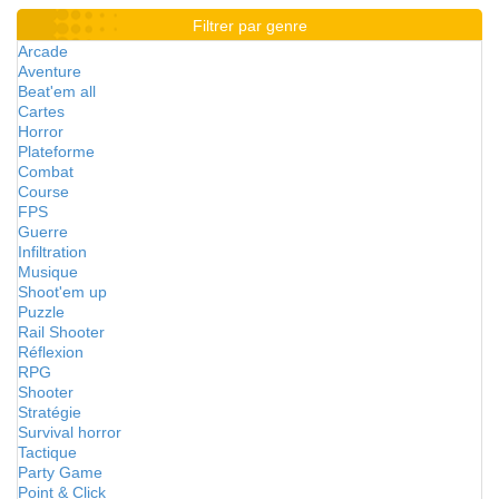
Filtrer par genre
Arcade
Aventure
Beat'em all
Cartes
Horror
Plateforme
Combat
Course
FPS
Guerre
Infiltration
Musique
Shoot'em up
Puzzle
Rail Shooter
Réflexion
RPG
Shooter
Stratégie
Survival horror
Tactique
Party Game
Point & Click