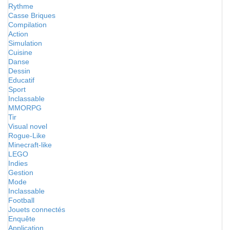
Rythme
Casse Briques
Compilation
Action
Simulation
Cuisine
Danse
Dessin
Educatif
Sport
Inclassable
MMORPG
Tir
Visual novel
Rogue-Like
Minecraft-like
LEGO
Indies
Gestion
Mode
Inclassable
Football
Jouets connectés
Enquête
Application