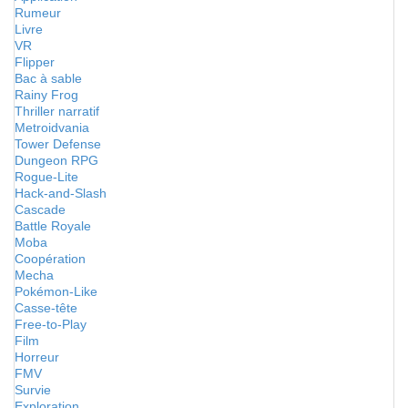
Rumeur
Livre
VR
Flipper
Bac à sable
Rainy Frog
Thriller narratif
Metroidvania
Tower Defense
Dungeon RPG
Rogue-Lite
Hack-and-Slash
Cascade
Battle Royale
Moba
Coopération
Mecha
Pokémon-Like
Casse-tête
Free-to-Play
Film
Horreur
FMV
Survie
Exploration