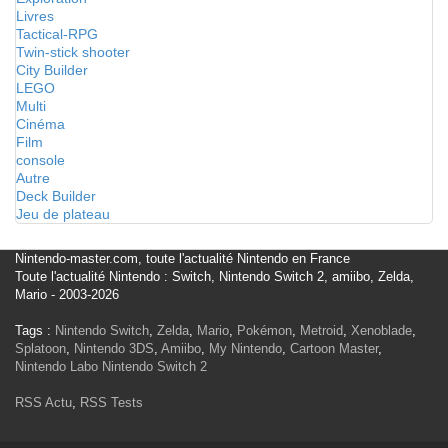
Livres
Tactical-RPG
Twin-stick shooter
City Builder
LEGO
Multi
Cinéma
Film
console
Autre
Deck Builder
Jeu de plateau
Nintendo-master.com, toute l'actualité Nintendo en France
Toute l'actualité Nintendo : Switch, Nintendo Switch 2, amiibo, Zelda,
Mario - 2003-2026
Tags :
Nintendo Switch
,
Zelda
,
Mario
,
Pokémon
,
Metroid
,
Xenoblade
,
Splatoon
,
Nintendo 3DS
,
Amiibo
,
My Nintendo
,
Cartoon Master
,
Nintendo Labo
Nintendo Switch 2
RSS Actu
,
RSS Tests