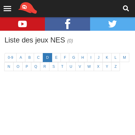
Liste des jeux NES
(0)
0-9
A
B
C
D
E
F
G
H
I
J
K
L
M
N
O
P
Q
R
S
T
U
V
W
X
Y
Z