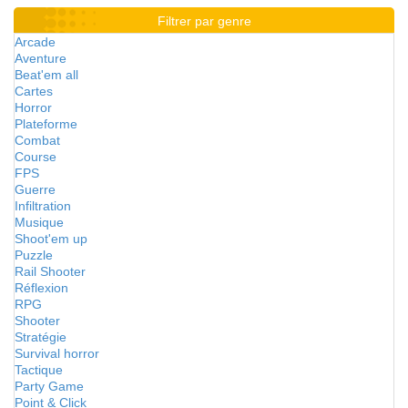
Filtrer par genre
Arcade
Aventure
Beat'em all
Cartes
Horror
Plateforme
Combat
Course
FPS
Guerre
Infiltration
Musique
Shoot'em up
Puzzle
Rail Shooter
Réflexion
RPG
Shooter
Stratégie
Survival horror
Tactique
Party Game
Point & Click