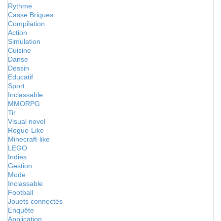
Rythme
Casse Briques
Compilation
Action
Simulation
Cuisine
Danse
Dessin
Educatif
Sport
Inclassable
MMORPG
Tir
Visual novel
Rogue-Like
Minecraft-like
LEGO
Indies
Gestion
Mode
Inclassable
Football
Jouets connectés
Enquête
Application