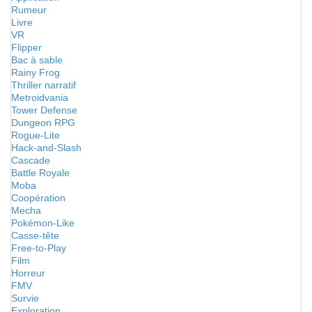
Rumeur
Livre
VR
Flipper
Bac à sable
Rainy Frog
Thriller narratif
Metroidvania
Tower Defense
Dungeon RPG
Rogue-Lite
Hack-and-Slash
Cascade
Battle Royale
Moba
Coopération
Mecha
Pokémon-Like
Casse-tête
Free-to-Play
Film
Horreur
FMV
Survie
Exploration