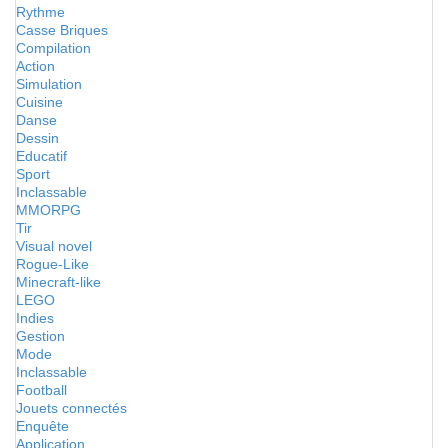
Rythme
Casse Briques
Compilation
Action
Simulation
Cuisine
Danse
Dessin
Educatif
Sport
Inclassable
MMORPG
Tir
Visual novel
Rogue-Like
Minecraft-like
LEGO
Indies
Gestion
Mode
Inclassable
Football
Jouets connectés
Enquête
Application