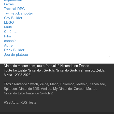
Livres
Tactical-RPG
Twin-stick shooter
City Builder
LEGO
Multi
Cinéma
Film
console
Autre
Deck Builder
Jeu de plateau
Nintendo-master.com, toute l'actualité Nintendo en France
Toute l'actualité Nintendo : Switch, Nintendo Switch 2, amiibo, Zelda,
Mario - 2003-2026
Tags :
Nintendo Switch
,
Zelda
,
Mario
,
Pokémon
,
Metroid
,
Xenoblade
,
Splatoon
,
Nintendo 3DS
,
Amiibo
,
My Nintendo
,
Cartoon Master
,
Nintendo Labo
Nintendo Switch 2
RSS Actu
,
RSS Tests