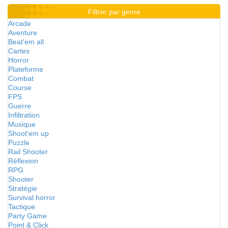
Filtrer par genre
Arcade
Aventure
Beat'em all
Cartes
Horror
Plateforme
Combat
Course
FPS
Guerre
Infiltration
Musique
Shoot'em up
Puzzle
Rail Shooter
Réflexion
RPG
Shooter
Stratégie
Survival horror
Tactique
Party Game
Point & Click