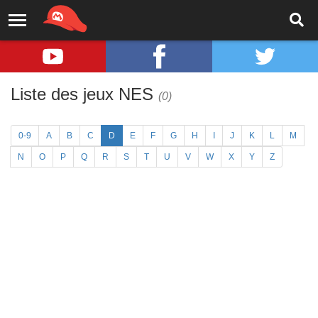
Liste des jeux NES
(0)
0-9
A
B
C
D
E
F
G
H
I
J
K
L
M
N
O
P
Q
R
S
T
U
V
W
X
Y
Z