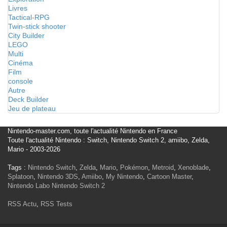
Livres
Tactical-RPG
Twin-stick shooter
City Builder
LEGO
Multi
Cinéma
Film
console
Autre
Deck Builder
Jeu de plateau
Nintendo-master.com, toute l'actualité Nintendo en France
Toute l'actualité Nintendo : Switch, Nintendo Switch 2, amiibo, Zelda,
Mario - 2003-2026
Tags :
Nintendo Switch
,
Zelda
,
Mario
,
Pokémon
,
Metroid
,
Xenoblade
,
Splatoon
,
Nintendo 3DS
,
Amiibo
,
My Nintendo
,
Cartoon Master
,
Nintendo Labo
Nintendo Switch 2
RSS Actu
,
RSS Tests