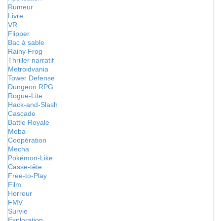
Rumeur
Livre
VR
Flipper
Bac à sable
Rainy Frog
Thriller narratif
Metroidvania
Tower Defense
Dungeon RPG
Rogue-Lite
Hack-and-Slash
Cascade
Battle Royale
Moba
Coopération
Mecha
Pokémon-Like
Casse-tête
Free-to-Play
Film
Horreur
FMV
Survie
Exploration