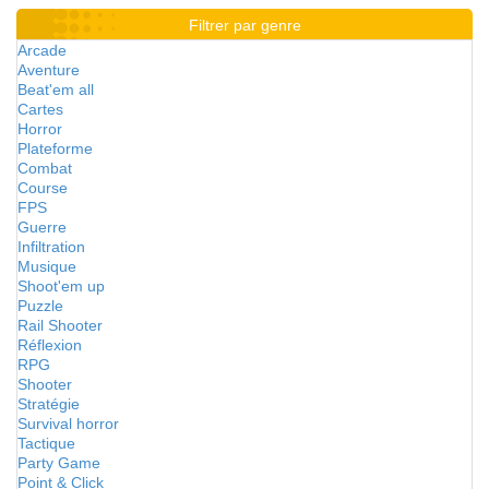
Filtrer par genre
Arcade
Aventure
Beat'em all
Cartes
Horror
Plateforme
Combat
Course
FPS
Guerre
Infiltration
Musique
Shoot'em up
Puzzle
Rail Shooter
Réflexion
RPG
Shooter
Stratégie
Survival horror
Tactique
Party Game
Point & Click