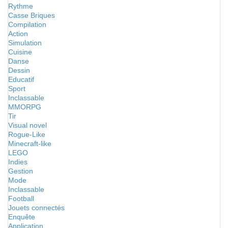
Rythme
Casse Briques
Compilation
Action
Simulation
Cuisine
Danse
Dessin
Educatif
Sport
Inclassable
MMORPG
Tir
Visual novel
Rogue-Like
Minecraft-like
LEGO
Indies
Gestion
Mode
Inclassable
Football
Jouets connectés
Enquête
Application