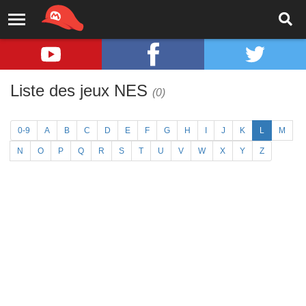
Liste des jeux NES
(0)
0-9
A
B
C
D
E
F
G
H
I
J
K
L
M
N
O
P
Q
R
S
T
U
V
W
X
Y
Z