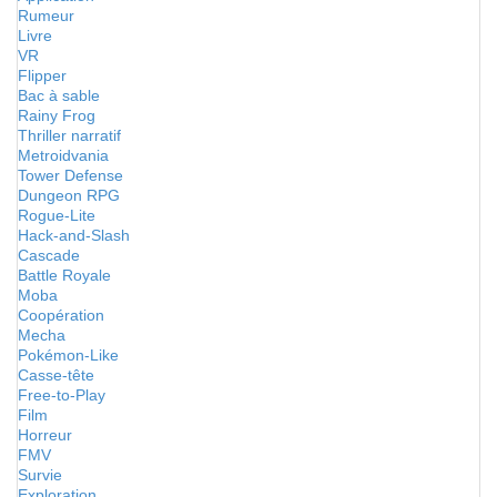
Rumeur
Livre
VR
Flipper
Bac à sable
Rainy Frog
Thriller narratif
Metroidvania
Tower Defense
Dungeon RPG
Rogue-Lite
Hack-and-Slash
Cascade
Battle Royale
Moba
Coopération
Mecha
Pokémon-Like
Casse-tête
Free-to-Play
Film
Horreur
FMV
Survie
Exploration