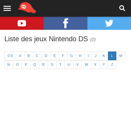
Liste des jeux Nintendo DS
(0)
0-9
A
B
C
D
E
F
G
H
I
J
K
L
M
N
O
P
Q
R
S
T
U
V
W
X
Y
Z