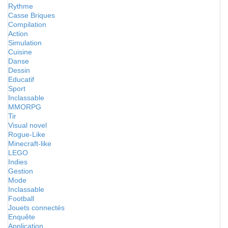
Rythme
Casse Briques
Compilation
Action
Simulation
Cuisine
Danse
Dessin
Educatif
Sport
Inclassable
MMORPG
Tir
Visual novel
Rogue-Like
Minecraft-like
LEGO
Indies
Gestion
Mode
Inclassable
Football
Jouets connectés
Enquête
Application