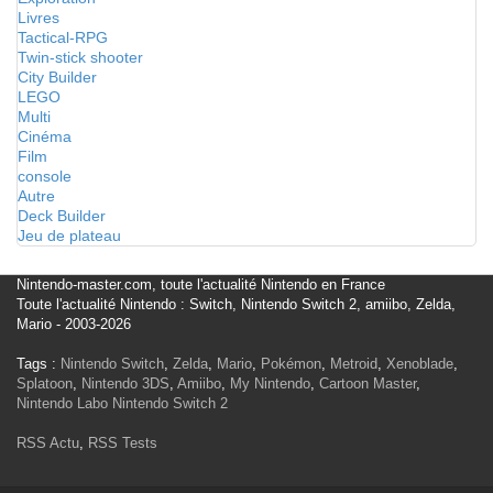
Livres
Tactical-RPG
Twin-stick shooter
City Builder
LEGO
Multi
Cinéma
Film
console
Autre
Deck Builder
Jeu de plateau
Nintendo-master.com, toute l'actualité Nintendo en France
Toute l'actualité Nintendo : Switch, Nintendo Switch 2, amiibo, Zelda,
Mario - 2003-2026
Tags :
Nintendo Switch
,
Zelda
,
Mario
,
Pokémon
,
Metroid
,
Xenoblade
,
Splatoon
,
Nintendo 3DS
,
Amiibo
,
My Nintendo
,
Cartoon Master
,
Nintendo Labo
Nintendo Switch 2
RSS Actu
,
RSS Tests