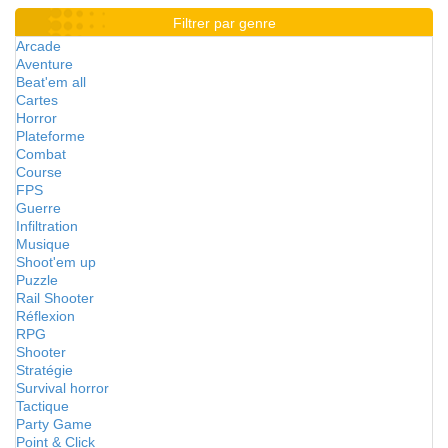
Filtrer par genre
Arcade
Aventure
Beat'em all
Cartes
Horror
Plateforme
Combat
Course
FPS
Guerre
Infiltration
Musique
Shoot'em up
Puzzle
Rail Shooter
Réflexion
RPG
Shooter
Stratégie
Survival horror
Tactique
Party Game
Point & Click