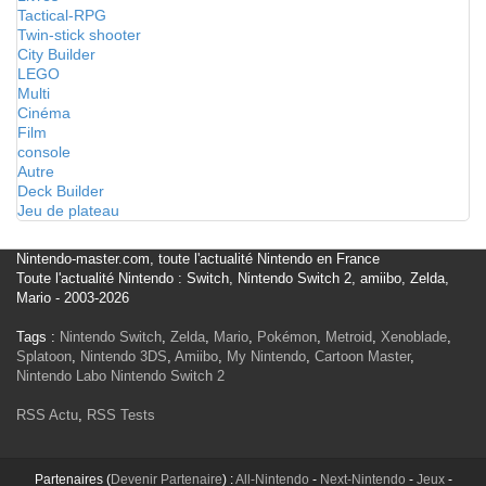
Tactical-RPG
Twin-stick shooter
City Builder
LEGO
Multi
Cinéma
Film
console
Autre
Deck Builder
Jeu de plateau
Nintendo-master.com, toute l'actualité Nintendo en France
Toute l'actualité Nintendo : Switch, Nintendo Switch 2, amiibo, Zelda,
Mario - 2003-2026
Tags :
Nintendo Switch
,
Zelda
,
Mario
,
Pokémon
,
Metroid
,
Xenoblade
,
Splatoon
,
Nintendo 3DS
,
Amiibo
,
My Nintendo
,
Cartoon Master
,
Nintendo Labo
Nintendo Switch 2
RSS Actu
,
RSS Tests
Partenaires (
Devenir Partenaire
) :
All-Nintendo
-
Next-Nintendo
-
Jeux
-