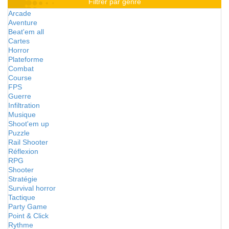
Filtrer par genre
Arcade
Aventure
Beat'em all
Cartes
Horror
Plateforme
Combat
Course
FPS
Guerre
Infiltration
Musique
Shoot'em up
Puzzle
Rail Shooter
Réflexion
RPG
Shooter
Stratégie
Survival horror
Tactique
Party Game
Point & Click
Rythme