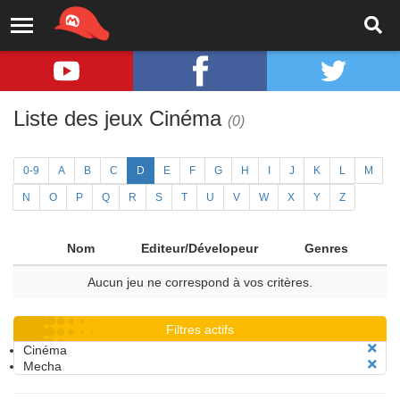
Liste des jeux Cinéma
(0)
0-9
A
B
C
D
E
F
G
H
I
J
K
L
M
N
O
P
Q
R
S
T
U
V
W
X
Y
Z
Nom
Editeur/Dévelopeur
Genres
Aucun jeu ne correspond à vos critères.
Filtres actifs
Cinéma
Mecha