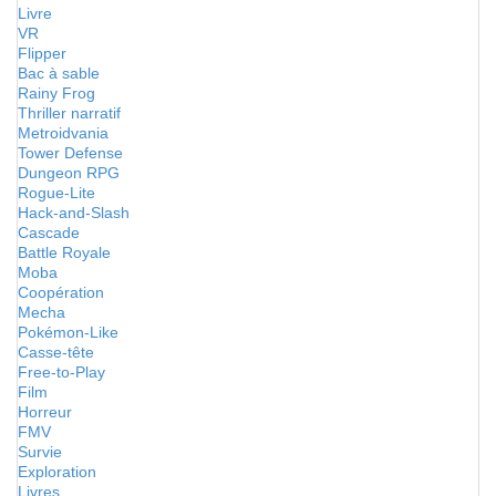
Livre
VR
Flipper
Bac à sable
Rainy Frog
Thriller narratif
Metroidvania
Tower Defense
Dungeon RPG
Rogue-Lite
Hack-and-Slash
Cascade
Battle Royale
Moba
Coopération
Mecha
Pokémon-Like
Casse-tête
Free-to-Play
Film
Horreur
FMV
Survie
Exploration
Livres