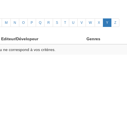
M
N
O
P
Q
R
S
T
U
V
W
X
Y
Z
Editeur/Dévelopeur
Genres
u ne correspond à vos critères.