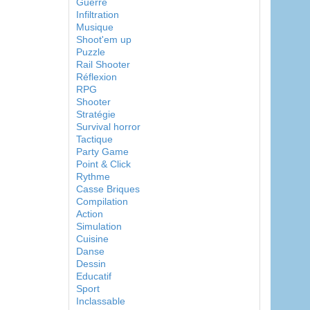
Guerre
Infiltration
Musique
Shoot'em up
Puzzle
Rail Shooter
Réflexion
RPG
Shooter
Stratégie
Survival horror
Tactique
Party Game
Point & Click
Rythme
Casse Briques
Compilation
Action
Simulation
Cuisine
Danse
Dessin
Educatif
Sport
Inclassable