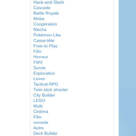
Hack-and-Slash
Cascade
Battle Royale
Moba
Coopération
Mecha
Pokémon-Like
Casse-tête
Free-to-Play
Film
Horreur
FMV
Survie
Exploration
Livres
Tactical-RPG
Twin-stick shooter
City Builder
LEGO
Multi
Cinéma
Film
console
Autre
Deck Builder