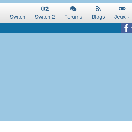
s
Switch
Switch 2
Forums
Blogs
Jeux