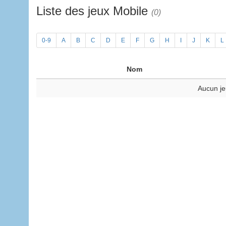
Liste des jeux Mobile
(0)
0-9
A
B
C
D
E
F
G
H
I
J
K
L
Nom
Aucun je