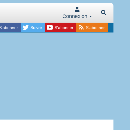
Connexion
S'abonner
Suivre
S'abonner
S'abonner