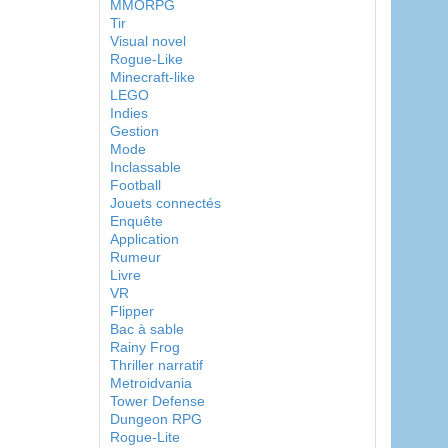
MMORPG
Tir
Visual novel
Rogue-Like
Minecraft-like
LEGO
Indies
Gestion
Mode
Inclassable
Football
Jouets connectés
Enquête
Application
Rumeur
Livre
VR
Flipper
Bac à sable
Rainy Frog
Thriller narratif
Metroidvania
Tower Defense
Dungeon RPG
Rogue-Lite