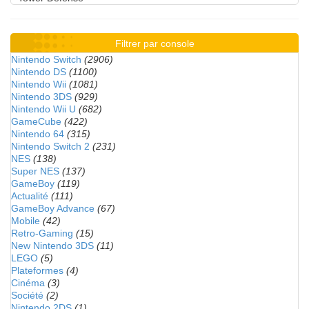
Filtrer par console
Nintendo Switch
(2906)
Nintendo DS
(1100)
Nintendo Wii
(1081)
Nintendo 3DS
(929)
Nintendo Wii U
(682)
GameCube
(422)
Nintendo 64
(315)
Nintendo Switch 2
(231)
NES
(138)
Super NES
(137)
GameBoy
(119)
Actualité
(111)
GameBoy Advance
(67)
Mobile
(42)
Retro-Gaming
(15)
New Nintendo 3DS
(11)
LEGO
(5)
Plateformes
(4)
Cinéma
(3)
Société
(2)
Nintendo 2DS
(1)