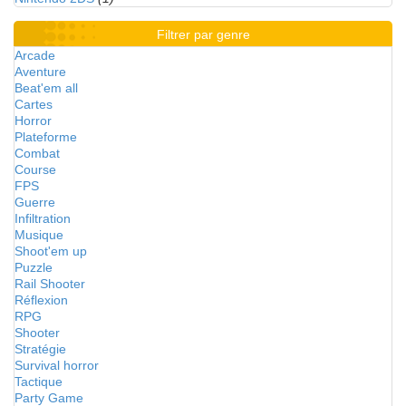
Filtrer par genre
Arcade
Aventure
Beat'em all
Cartes
Horror
Plateforme
Combat
Course
FPS
Guerre
Infiltration
Musique
Shoot'em up
Puzzle
Rail Shooter
Réflexion
RPG
Shooter
Stratégie
Survival horror
Tactique
Party Game