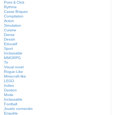
Point & Click
Rythme
Casse Briques
Compilation
Action
Simulation
Cuisine
Danse
Dessin
Educatif
Sport
Inclassable
MMORPG
Tir
Visual novel
Rogue-Like
Minecraft-like
LEGO
Indies
Gestion
Mode
Inclassable
Football
Jouets connectés
Enquête