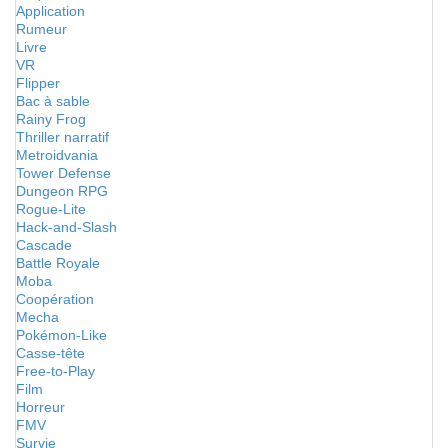
Application
Rumeur
Livre
VR
Flipper
Bac à sable
Rainy Frog
Thriller narratif
Metroidvania
Tower Defense
Dungeon RPG
Rogue-Lite
Hack-and-Slash
Cascade
Battle Royale
Moba
Coopération
Mecha
Pokémon-Like
Casse-tête
Free-to-Play
Film
Horreur
FMV
Survie