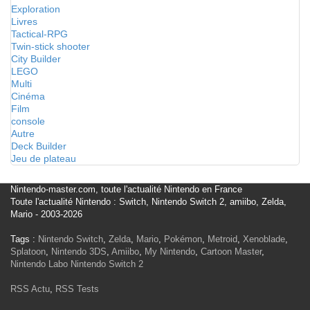
Exploration
Livres
Tactical-RPG
Twin-stick shooter
City Builder
LEGO
Multi
Cinéma
Film
console
Autre
Deck Builder
Jeu de plateau
Nintendo-master.com, toute l'actualité Nintendo en France
Toute l'actualité Nintendo : Switch, Nintendo Switch 2, amiibo, Zelda,
Mario - 2003-2026
Tags :
Nintendo Switch
,
Zelda
,
Mario
,
Pokémon
,
Metroid
,
Xenoblade
,
Splatoon
,
Nintendo 3DS
,
Amiibo
,
My Nintendo
,
Cartoon Master
,
Nintendo Labo
Nintendo Switch 2
RSS Actu
,
RSS Tests