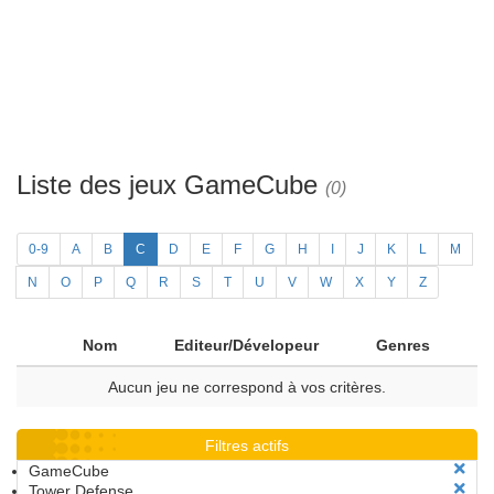
Liste des jeux GameCube
(0)
0-9
A
B
C
D
E
F
G
H
I
J
K
L
M
N
O
P
Q
R
S
T
U
V
W
X
Y
Z
Nom
Editeur/Dévelopeur
Genres
Aucun jeu ne correspond à vos critères.
Filtres actifs
GameCube
Tower Defense