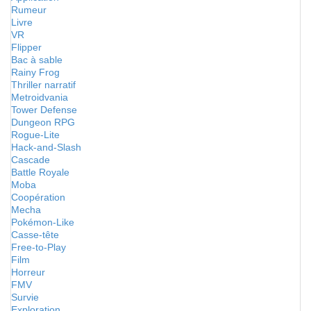
Rumeur
Livre
VR
Flipper
Bac à sable
Rainy Frog
Thriller narratif
Metroidvania
Tower Defense
Dungeon RPG
Rogue-Lite
Hack-and-Slash
Cascade
Battle Royale
Moba
Coopération
Mecha
Pokémon-Like
Casse-tête
Free-to-Play
Film
Horreur
FMV
Survie
Exploration