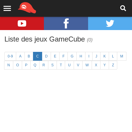
Liste des jeux GameCube
(0)
0-9
A
B
C
D
E
F
G
H
I
J
K
L
M
N
O
P
Q
R
S
T
U
V
W
X
Y
Z