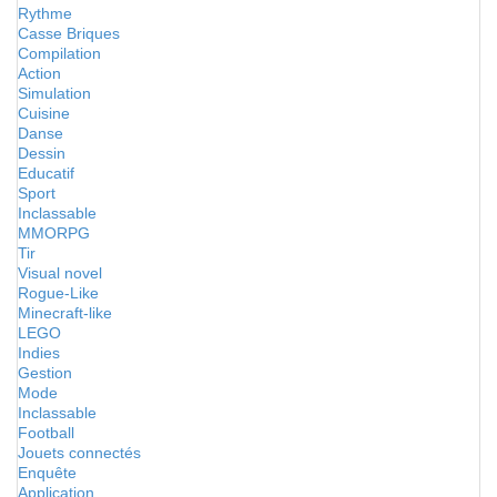
Rythme
Casse Briques
Compilation
Action
Simulation
Cuisine
Danse
Dessin
Educatif
Sport
Inclassable
MMORPG
Tir
Visual novel
Rogue-Like
Minecraft-like
LEGO
Indies
Gestion
Mode
Inclassable
Football
Jouets connectés
Enquête
Application