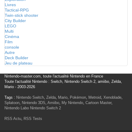
Livres
Tactical-RPG
Twin-stick shooter
City Builder
LEGO
Multi
Cinéma
Film
console
Autre
Deck Builder
Jeu de plateau
Nintendo-master.com, toute l'actualité Nintendo en France
Toute l'actualité Nintendo : Switch, Nintendo Switch 2, amiibo, Zelda,
Mario - 2003-2026
Tags :
Nintendo Switch
,
Zelda
,
Mario
,
Pokémon
,
Metroid
,
Xenoblade
,
Splatoon
,
Nintendo 3DS
,
Amiibo
,
My Nintendo
,
Cartoon Master
,
Nintendo Labo
Nintendo Switch 2
RSS Actu
,
RSS Tests