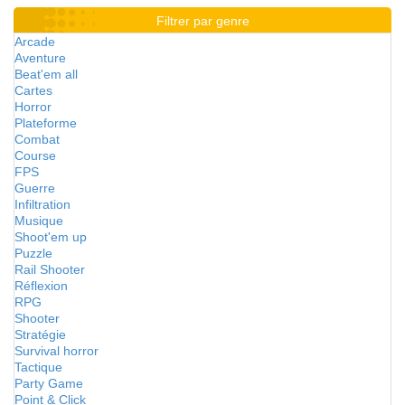
Filtrer par genre
Arcade
Aventure
Beat'em all
Cartes
Horror
Plateforme
Combat
Course
FPS
Guerre
Infiltration
Musique
Shoot'em up
Puzzle
Rail Shooter
Réflexion
RPG
Shooter
Stratégie
Survival horror
Tactique
Party Game
Point & Click