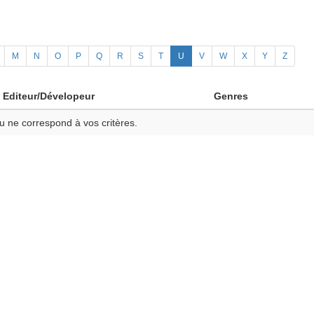
M
N
O
P
Q
R
S
T
U
V
W
X
Y
Z
Editeur/Dévelopeur
Genres
u ne correspond à vos critères.