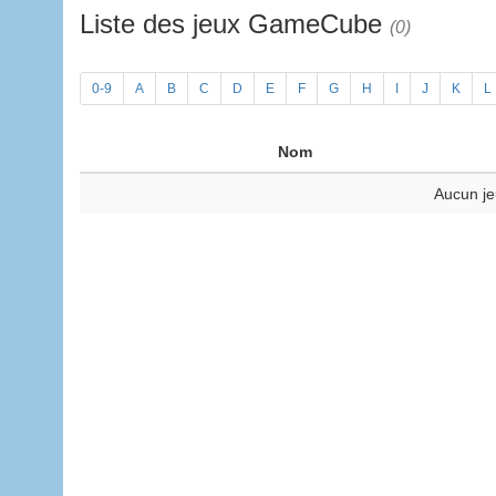
Liste des jeux GameCube
(0)
0-9
A
B
C
D
E
F
G
H
I
J
K
L
Nom
Aucun je