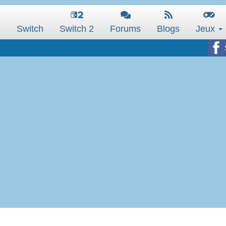
s
Switch
Switch 2
Forums
Blogs
Jeux