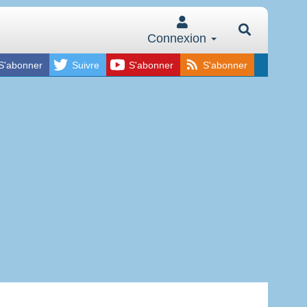
Connexion
S'abonner
Suivre
S'abonner
S'abonner