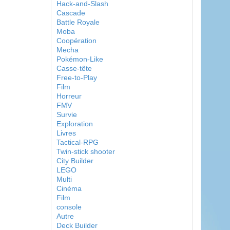
Hack-and-Slash
Cascade
Battle Royale
Moba
Coopération
Mecha
Pokémon-Like
Casse-tête
Free-to-Play
Film
Horreur
FMV
Survie
Exploration
Livres
Tactical-RPG
Twin-stick shooter
City Builder
LEGO
Multi
Cinéma
Film
console
Autre
Deck Builder