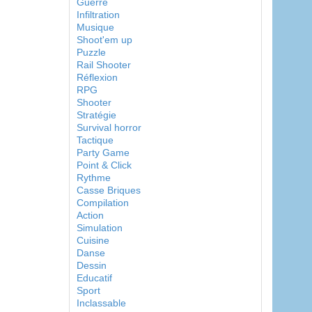
Guerre
Infiltration
Musique
Shoot'em up
Puzzle
Rail Shooter
Réflexion
RPG
Shooter
Stratégie
Survival horror
Tactique
Party Game
Point & Click
Rythme
Casse Briques
Compilation
Action
Simulation
Cuisine
Danse
Dessin
Educatif
Sport
Inclassable