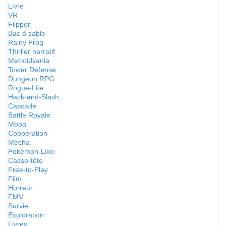
Livre
VR
Flipper
Bac à sable
Rainy Frog
Thriller narratif
Metroidvania
Tower Defense
Dungeon RPG
Rogue-Lite
Hack-and-Slash
Cascade
Battle Royale
Moba
Coopération
Mecha
Pokémon-Like
Casse-tête
Free-to-Play
Film
Horreur
FMV
Survie
Exploration
Livres