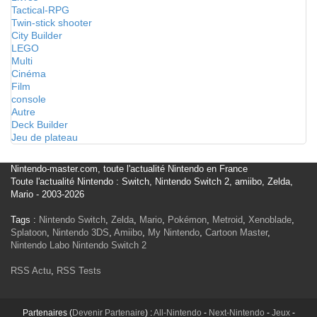
Tactical-RPG
Twin-stick shooter
City Builder
LEGO
Multi
Cinéma
Film
console
Autre
Deck Builder
Jeu de plateau
Nintendo-master.com, toute l'actualité Nintendo en France
Toute l'actualité Nintendo : Switch, Nintendo Switch 2, amiibo, Zelda,
Mario - 2003-2026
Tags :
Nintendo Switch
,
Zelda
,
Mario
,
Pokémon
,
Metroid
,
Xenoblade
,
Splatoon
,
Nintendo 3DS
,
Amiibo
,
My Nintendo
,
Cartoon Master
,
Nintendo Labo
Nintendo Switch 2
RSS Actu
,
RSS Tests
Partenaires (
Devenir Partenaire
) :
All-Nintendo
-
Next-Nintendo
-
Jeux
-