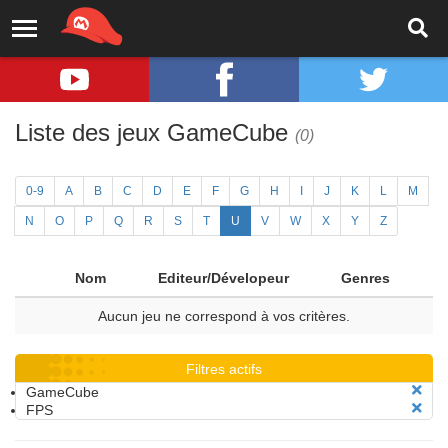
Liste des jeux GameCube
(0)
0-9
A
B
C
D
E
F
G
H
I
J
K
L
M
N
O
P
Q
R
S
T
U
V
W
X
Y
Z
Nom
Editeur/Dévelopeur
Genres
Aucun jeu ne correspond à vos critères.
Filtres actifs
GameCube
FPS