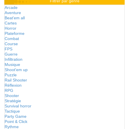
Filtrer par genre
Arcade
Aventure
Beat'em all
Cartes
Horror
Plateforme
Combat
Course
FPS
Guerre
Infiltration
Musique
Shoot'em up
Puzzle
Rail Shooter
Réflexion
RPG
Shooter
Stratégie
Survival horror
Tactique
Party Game
Point & Click
Rythme