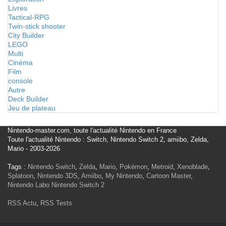
Livres
Tactical-RPG
Twin-stick shooter
City Builder
LEGO
Multi
Cinéma
Film
console
Autre
Deck Builder
Jeu de plateau
Nintendo-master.com, toute l'actualité Nintendo en France
Toute l'actualité Nintendo : Switch, Nintendo Switch 2, amiibo, Zelda,
Mario - 2003-2026
Tags :
Nintendo Switch
,
Zelda
,
Mario
,
Pokémon
,
Metroid
,
Xenoblade
,
Splatoon
,
Nintendo 3DS
,
Amiibo
,
My Nintendo
,
Cartoon Master
,
Nintendo Labo
Nintendo Switch 2
RSS Actu
,
RSS Tests