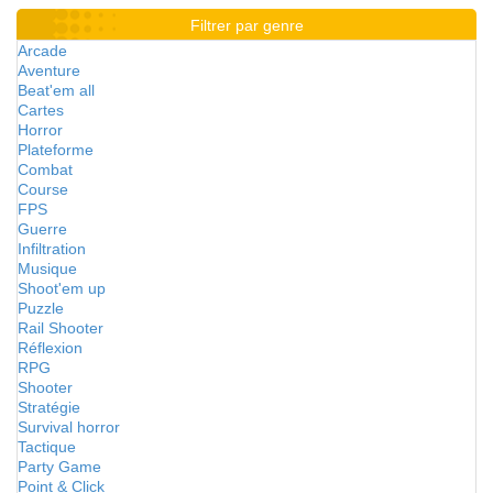
Filtrer par genre
Arcade
Aventure
Beat'em all
Cartes
Horror
Plateforme
Combat
Course
FPS
Guerre
Infiltration
Musique
Shoot'em up
Puzzle
Rail Shooter
Réflexion
RPG
Shooter
Stratégie
Survival horror
Tactique
Party Game
Point & Click