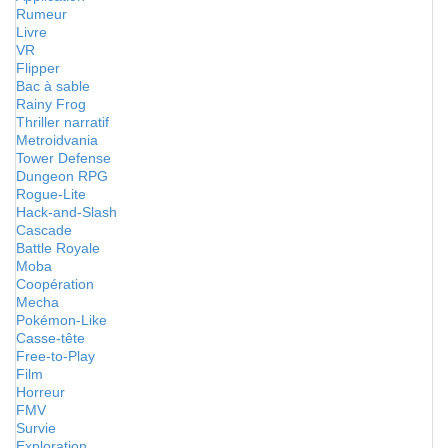
Rumeur
Livre
VR
Flipper
Bac à sable
Rainy Frog
Thriller narratif
Metroidvania
Tower Defense
Dungeon RPG
Rogue-Lite
Hack-and-Slash
Cascade
Battle Royale
Moba
Coopération
Mecha
Pokémon-Like
Casse-tête
Free-to-Play
Film
Horreur
FMV
Survie
Exploration