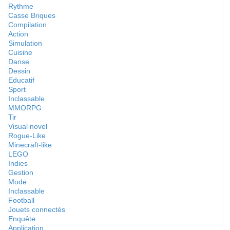
Rythme
Casse Briques
Compilation
Action
Simulation
Cuisine
Danse
Dessin
Educatif
Sport
Inclassable
MMORPG
Tir
Visual novel
Rogue-Like
Minecraft-like
LEGO
Indies
Gestion
Mode
Inclassable
Football
Jouets connectés
Enquête
Application