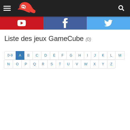
Liste des jeux GameCube
(0)
0-9
A
B
C
D
E
F
G
H
I
J
K
L
M
N
O
P
Q
R
S
T
U
V
W
X
Y
Z