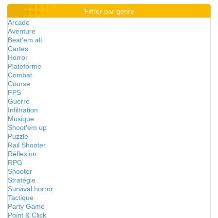
Filtrer par genre
Arcade
Aventure
Beat'em all
Cartes
Horror
Plateforme
Combat
Course
FPS
Guerre
Infiltration
Musique
Shoot'em up
Puzzle
Rail Shooter
Réflexion
RPG
Shooter
Stratégie
Survival horror
Tactique
Party Game
Point & Click