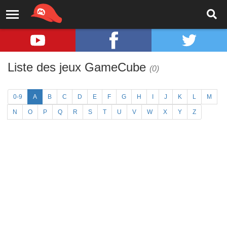
Liste des jeux GameCube
(0)
0-9
A
B
C
D
E
F
G
H
I
J
K
L
M
N
O
P
Q
R
S
T
U
V
W
X
Y
Z