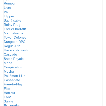
Rumeur
Livre
VR
Flipper
Bac à sable
Rainy Frog
Thriller narratif
Metroidvania
Tower Defense
Dungeon RPG
Rogue-Lite
Hack-and-Slash
Cascade
Battle Royale
Moba
Coopération
Mecha
Pokémon-Like
Casse-tête
Free-to-Play
Film
Horreur
FMV
Survie
Exploration