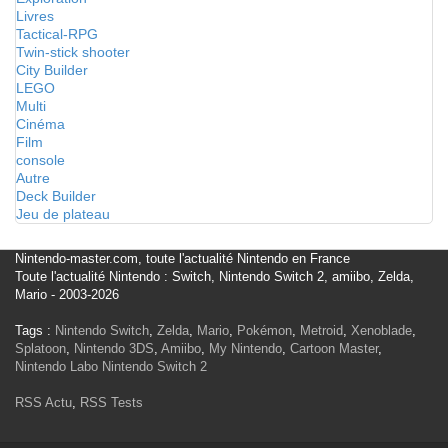
Livres
Tactical-RPG
Twin-stick shooter
City Builder
LEGO
Multi
Cinéma
Film
console
Autre
Deck Builder
Jeu de plateau
Nintendo-master.com, toute l'actualité Nintendo en France
Toute l'actualité Nintendo : Switch, Nintendo Switch 2, amiibo, Zelda,
Mario - 2003-2026
Tags :
Nintendo Switch
,
Zelda
,
Mario
,
Pokémon
,
Metroid
,
Xenoblade
,
Splatoon
,
Nintendo 3DS
,
Amiibo
,
My Nintendo
,
Cartoon Master
,
Nintendo Labo
Nintendo Switch 2
RSS Actu
,
RSS Tests