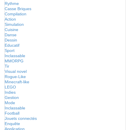
Rythme
Casse Briques
Compilation
Action
Simulation
Cuisine
Danse
Dessin
Educatif
Sport
Inclassable
MMORPG
Tir
Visual novel
Rogue-Like
Minecraft-like
LEGO
Indies
Gestion
Mode
Inclassable
Football
Jouets connectés
Enquête
Application