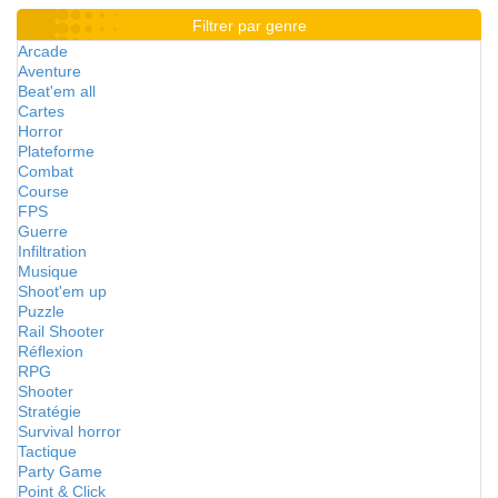
Filtrer par genre
Arcade
Aventure
Beat'em all
Cartes
Horror
Plateforme
Combat
Course
FPS
Guerre
Infiltration
Musique
Shoot'em up
Puzzle
Rail Shooter
Réflexion
RPG
Shooter
Stratégie
Survival horror
Tactique
Party Game
Point & Click