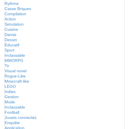
Rythme
Casse Briques
Compilation
Action
Simulation
Cuisine
Danse
Dessin
Educatif
Sport
Inclassable
MMORPG
Tir
Visual novel
Rogue-Like
Minecraft-like
LEGO
Indies
Gestion
Mode
Inclassable
Football
Jouets connectés
Enquête
Application