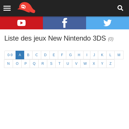
Liste des jeux New Nintendo 3DS
(0)
0-9
A
B
C
D
E
F
G
H
I
J
K
L
M
N
O
P
Q
R
S
T
U
V
W
X
Y
Z