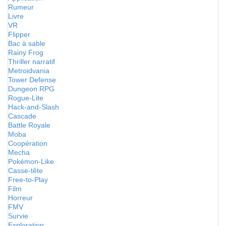
Rumeur
Livre
VR
Flipper
Bac à sable
Rainy Frog
Thriller narratif
Metroidvania
Tower Defense
Dungeon RPG
Rogue-Lite
Hack-and-Slash
Cascade
Battle Royale
Moba
Coopération
Mecha
Pokémon-Like
Casse-tête
Free-to-Play
Film
Horreur
FMV
Survie
Exploration