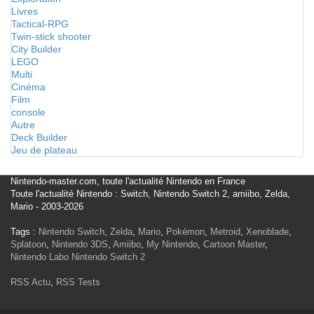
Livres
Tactical-RPG
Twin-stick shooter
City Builder
LEGO
Multi
Cinéma
Film
console
Autre
Deck Builder
Jeu de plateau
Nintendo-master.com, toute l'actualité Nintendo en France
Toute l'actualité Nintendo : Switch, Nintendo Switch 2, amiibo, Zelda,
Mario - 2003-2026
Tags :
Nintendo Switch
,
Zelda
,
Mario
,
Pokémon
,
Metroid
,
Xenoblade
,
Splatoon
,
Nintendo 3DS
,
Amiibo
,
My Nintendo
,
Cartoon Master
,
Nintendo Labo
Nintendo Switch 2
RSS Actu
,
RSS Tests