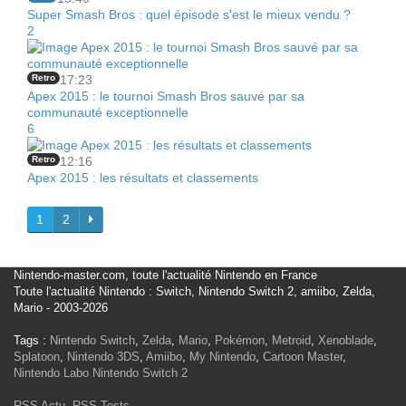
Super Smash Bros : quel épisode s'est le mieux vendu ?
2
Retro
17:23
Apex 2015 : le tournoi Smash Bros sauvé par sa
communauté exceptionnelle
6
Retro
12:16
Apex 2015 : les résultats et classements
1
2
Nintendo-master.com, toute l'actualité Nintendo en France
Toute l'actualité Nintendo : Switch, Nintendo Switch 2, amiibo, Zelda,
Mario - 2003-2026
Tags :
Nintendo Switch
,
Zelda
,
Mario
,
Pokémon
,
Metroid
,
Xenoblade
,
Splatoon
,
Nintendo 3DS
,
Amiibo
,
My Nintendo
,
Cartoon Master
,
Nintendo Labo
Nintendo Switch 2
RSS Actu
,
RSS Tests