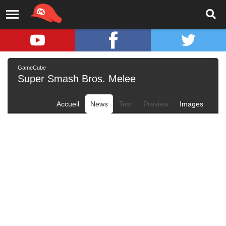
GameCube
Super Smash Bros. Melee
Accueil
News
Test
Preview
Images