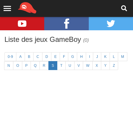
Liste des jeux GameBoy
(0)
0-9
A
B
C
D
E
F
G
H
I
J
K
L
M
N
O
P
Q
R
S
T
U
V
W
X
Y
Z