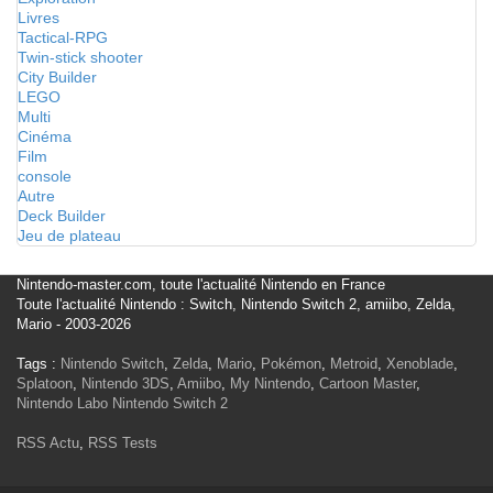
Livres
Tactical-RPG
Twin-stick shooter
City Builder
LEGO
Multi
Cinéma
Film
console
Autre
Deck Builder
Jeu de plateau
Nintendo-master.com, toute l'actualité Nintendo en France
Toute l'actualité Nintendo : Switch, Nintendo Switch 2, amiibo, Zelda,
Mario - 2003-2026
Tags :
Nintendo Switch
,
Zelda
,
Mario
,
Pokémon
,
Metroid
,
Xenoblade
,
Splatoon
,
Nintendo 3DS
,
Amiibo
,
My Nintendo
,
Cartoon Master
,
Nintendo Labo
Nintendo Switch 2
RSS Actu
,
RSS Tests