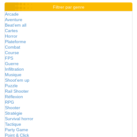
Filtrer par genre
Arcade
Aventure
Beat'em all
Cartes
Horror
Plateforme
Combat
Course
FPS
Guerre
Infiltration
Musique
Shoot'em up
Puzzle
Rail Shooter
Réflexion
RPG
Shooter
Stratégie
Survival horror
Tactique
Party Game
Point & Click