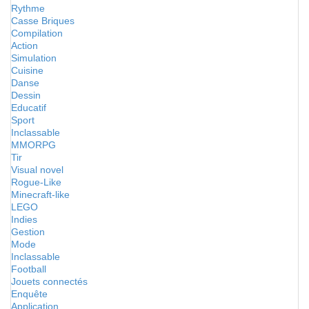
Rythme
Casse Briques
Compilation
Action
Simulation
Cuisine
Danse
Dessin
Educatif
Sport
Inclassable
MMORPG
Tir
Visual novel
Rogue-Like
Minecraft-like
LEGO
Indies
Gestion
Mode
Inclassable
Football
Jouets connectés
Enquête
Application