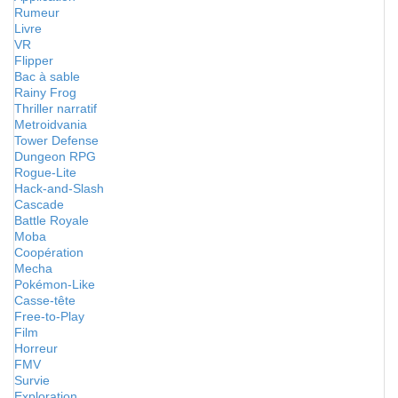
Rumeur
Livre
VR
Flipper
Bac à sable
Rainy Frog
Thriller narratif
Metroidvania
Tower Defense
Dungeon RPG
Rogue-Lite
Hack-and-Slash
Cascade
Battle Royale
Moba
Coopération
Mecha
Pokémon-Like
Casse-tête
Free-to-Play
Film
Horreur
FMV
Survie
Exploration