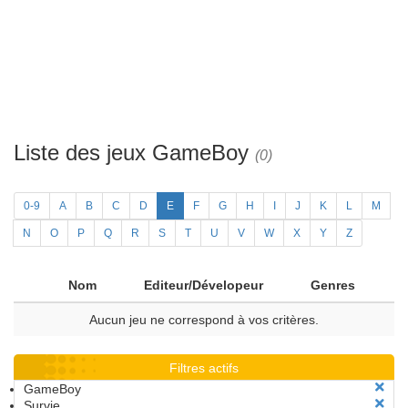
Liste des jeux GameBoy
(0)
0-9
A
B
C
D
E
F
G
H
I
J
K
L
M
N
O
P
Q
R
S
T
U
V
W
X
Y
Z
Nom
Editeur/Dévelopeur
Genres
Aucun jeu ne correspond à vos critères.
Filtres actifs
GameBoy
Survie