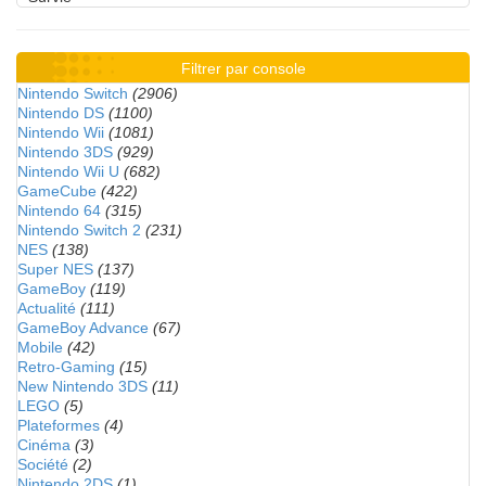
Filtrer par console
Nintendo Switch
(2906)
Nintendo DS
(1100)
Nintendo Wii
(1081)
Nintendo 3DS
(929)
Nintendo Wii U
(682)
GameCube
(422)
Nintendo 64
(315)
Nintendo Switch 2
(231)
NES
(138)
Super NES
(137)
GameBoy
(119)
Actualité
(111)
GameBoy Advance
(67)
Mobile
(42)
Retro-Gaming
(15)
New Nintendo 3DS
(11)
LEGO
(5)
Plateformes
(4)
Cinéma
(3)
Société
(2)
Nintendo 2DS
(1)