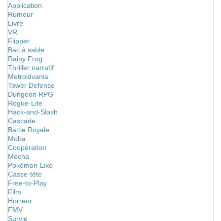
Application
Rumeur
Livre
VR
Flipper
Bac à sable
Rainy Frog
Thriller narratif
Metroidvania
Tower Defense
Dungeon RPG
Rogue-Lite
Hack-and-Slash
Cascade
Battle Royale
Moba
Coopération
Mecha
Pokémon-Like
Casse-tête
Free-to-Play
Film
Horreur
FMV
Survie