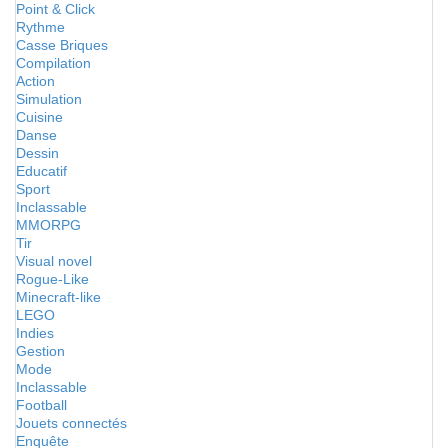
Point & Click
Rythme
Casse Briques
Compilation
Action
Simulation
Cuisine
Danse
Dessin
Educatif
Sport
Inclassable
MMORPG
Tir
Visual novel
Rogue-Like
Minecraft-like
LEGO
Indies
Gestion
Mode
Inclassable
Football
Jouets connectés
Enquête