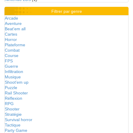
Filtrer par genre
Arcade
Aventure
Beat'em all
Cartes
Horror
Plateforme
Combat
Course
FPS
Guerre
Infiltration
Musique
Shoot'em up
Puzzle
Rail Shooter
Réflexion
RPG
Shooter
Stratégie
Survival horror
Tactique
Party Game