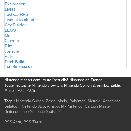
Exploration
Livres
Tactical-RPG
Twin-stick shooter
City Builder
LEGO
Multi
Cinéma
Film
console
Autre
Deck Builder
Jeu de plateau
Nintendo-master.com, toute l'actualité Nintendo en France
Toute l'actualité Nintendo : Switch, Nintendo Switch 2, amiibo, Zelda,
Mario - 2003-2026
Tags :
Nintendo Switch
,
Zelda
,
Mario
,
Pokémon
,
Metroid
,
Xenoblade
,
Splatoon
,
Nintendo 3DS
,
Amiibo
,
My Nintendo
,
Cartoon Master
,
Nintendo Labo
Nintendo Switch 2
RSS Actu
,
RSS Tests