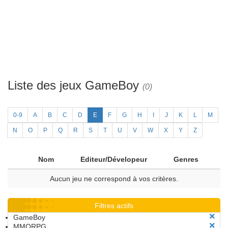
Liste des jeux GameBoy
(0)
0-9
A
B
C
D
E
F
G
H
I
J
K
L
M
N
O
P
Q
R
S
T
U
V
W
X
Y
Z
Nom
Editeur/Dévelopeur
Genres
Aucun jeu ne correspond à vos critères.
Filtres actifs
GameBoy
MMORPG