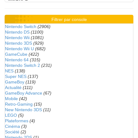
Filtrer par console
Nintendo Switch
(2906)
Nintendo DS
(1100)
Nintendo Wii
(1081)
Nintendo 3DS
(929)
Nintendo Wii U
(682)
GameCube
(422)
Nintendo 64
(315)
Nintendo Switch 2
(231)
NES
(138)
Super NES
(137)
GameBoy
(119)
Actualité
(111)
GameBoy Advance
(67)
Mobile
(42)
Retro-Gaming
(15)
New Nintendo 3DS
(11)
LEGO
(5)
Plateformes
(4)
Cinéma
(3)
Société
(2)
Nintendo 2DS
(1)