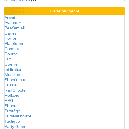
Filtrer par genre
Arcade
Aventure
Beat'em all
Cartes
Horror
Plateforme
Combat
Course
FPS
Guerre
Infiltration
Musique
Shoot'em up
Puzzle
Rail Shooter
Réflexion
RPG
Shooter
Stratégie
Survival horror
Tactique
Party Game