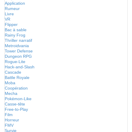
Application
Rumeur
Livre
VR
Flipper
Bac à sable
Rainy Frog
Thriller narratif
Metroidvania
Tower Defense
Dungeon RPG
Rogue-Lite
Hack-and-Slash
Cascade
Battle Royale
Moba
Coopération
Mecha
Pokémon-Like
Casse-tête
Free-to-Play
Film
Horreur
FMV
Survie