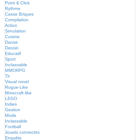
Point & Click
Rythme
Casse Briques
Compilation
Action
Simulation
Cuisine
Danse
Dessin
Educatif
Sport
Inclassable
MMORPG
Tir
Visual novel
Rogue-Like
Minecraft-like
LEGO
Indies
Gestion
Mode
Inclassable
Football
Jouets connectés
Enquête