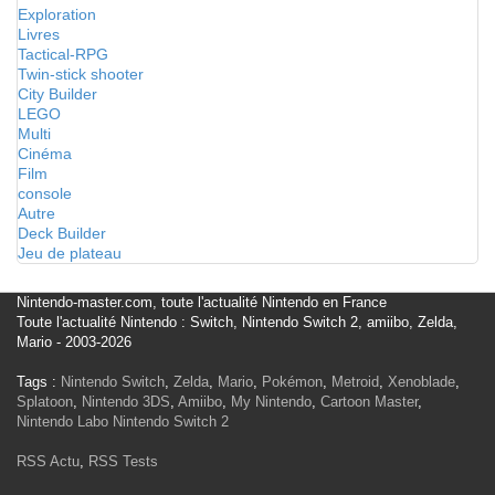
Exploration
Livres
Tactical-RPG
Twin-stick shooter
City Builder
LEGO
Multi
Cinéma
Film
console
Autre
Deck Builder
Jeu de plateau
Nintendo-master.com, toute l'actualité Nintendo en France
Toute l'actualité Nintendo : Switch, Nintendo Switch 2, amiibo, Zelda,
Mario - 2003-2026
Tags :
Nintendo Switch
,
Zelda
,
Mario
,
Pokémon
,
Metroid
,
Xenoblade
,
Splatoon
,
Nintendo 3DS
,
Amiibo
,
My Nintendo
,
Cartoon Master
,
Nintendo Labo
Nintendo Switch 2
RSS Actu
,
RSS Tests