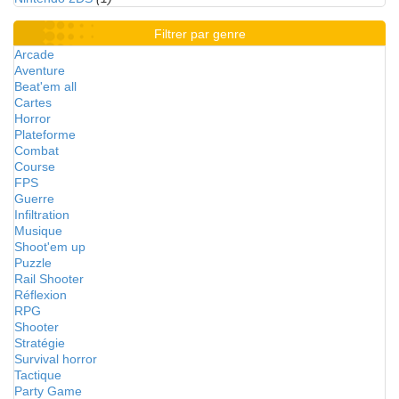
Filtrer par genre
Arcade
Aventure
Beat'em all
Cartes
Horror
Plateforme
Combat
Course
FPS
Guerre
Infiltration
Musique
Shoot'em up
Puzzle
Rail Shooter
Réflexion
RPG
Shooter
Stratégie
Survival horror
Tactique
Party Game