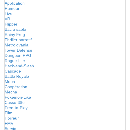
Application
Rumeur
Livre
VR
Flipper
Bac à sable
Rainy Frog
Thriller narratif
Metroidvania
Tower Defense
Dungeon RPG
Rogue-Lite
Hack-and-Slash
Cascade
Battle Royale
Moba
Coopération
Mecha
Pokémon-Like
Casse-tête
Free-to-Play
Film
Horreur
FMV
Survie