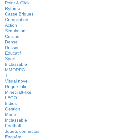
Point & Click
Rythme
Casse Briques
Compilation
Action
Simulation
Cuisine
Danse
Dessin
Educatif
Sport
Inclassable
MMORPG
Tir
Visual novel
Rogue-Like
Minecraft-like
LEGO
Indies
Gestion
Mode
Inclassable
Football
Jouets connectés
Enquête