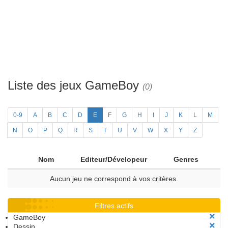
Liste des jeux GameBoy
(0)
0-9
A
B
C
D
E
F
G
H
I
J
K
L
M
N
O
P
Q
R
S
T
U
V
W
X
Y
Z
Nom
Editeur/Dévelopeur
Genres
Aucun jeu ne correspond à vos critères.
Filtres actifs
GameBoy
Dessin