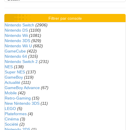
Filtrer par console
Nintendo Switch
(2906)
Nintendo DS
(1100)
Nintendo Wii
(1081)
Nintendo 3DS
(929)
Nintendo Wii U
(682)
GameCube
(422)
Nintendo 64
(315)
Nintendo Switch 2
(231)
NES
(138)
Super NES
(137)
GameBoy
(119)
Actualité
(111)
GameBoy Advance
(67)
Mobile
(42)
Retro-Gaming
(15)
New Nintendo 3DS
(11)
LEGO
(5)
Plateformes
(4)
Cinéma
(3)
Société
(2)
Nintendo 2DS
(1)