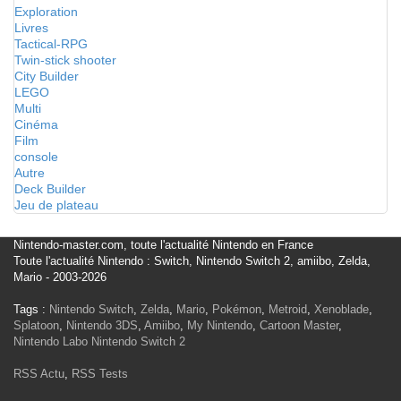
Exploration
Livres
Tactical-RPG
Twin-stick shooter
City Builder
LEGO
Multi
Cinéma
Film
console
Autre
Deck Builder
Jeu de plateau
Nintendo-master.com, toute l'actualité Nintendo en France
Toute l'actualité Nintendo : Switch, Nintendo Switch 2, amiibo, Zelda,
Mario - 2003-2026
Tags :
Nintendo Switch
,
Zelda
,
Mario
,
Pokémon
,
Metroid
,
Xenoblade
,
Splatoon
,
Nintendo 3DS
,
Amiibo
,
My Nintendo
,
Cartoon Master
,
Nintendo Labo
Nintendo Switch 2
RSS Actu
,
RSS Tests