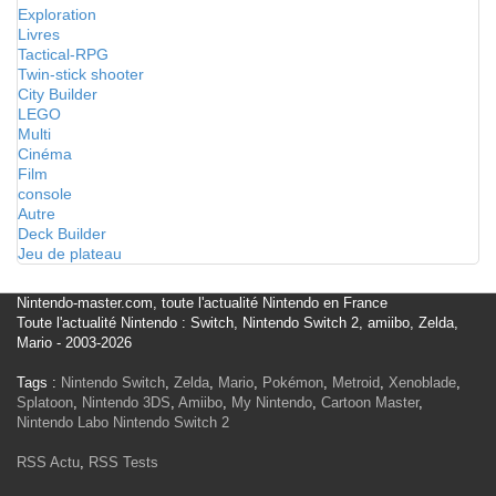
Exploration
Livres
Tactical-RPG
Twin-stick shooter
City Builder
LEGO
Multi
Cinéma
Film
console
Autre
Deck Builder
Jeu de plateau
Nintendo-master.com, toute l'actualité Nintendo en France
Toute l'actualité Nintendo : Switch, Nintendo Switch 2, amiibo, Zelda,
Mario - 2003-2026
Tags :
Nintendo Switch
,
Zelda
,
Mario
,
Pokémon
,
Metroid
,
Xenoblade
,
Splatoon
,
Nintendo 3DS
,
Amiibo
,
My Nintendo
,
Cartoon Master
,
Nintendo Labo
Nintendo Switch 2
RSS Actu
,
RSS Tests