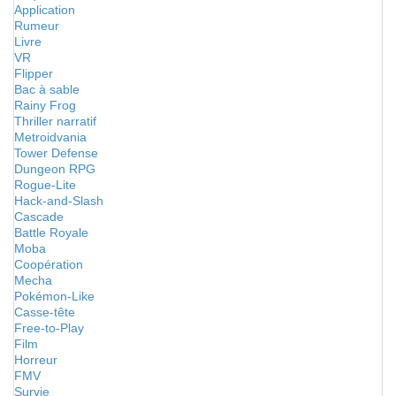
Application
Rumeur
Livre
VR
Flipper
Bac à sable
Rainy Frog
Thriller narratif
Metroidvania
Tower Defense
Dungeon RPG
Rogue-Lite
Hack-and-Slash
Cascade
Battle Royale
Moba
Coopération
Mecha
Pokémon-Like
Casse-tête
Free-to-Play
Film
Horreur
FMV
Survie