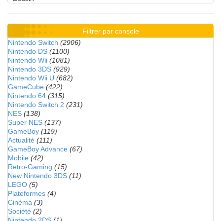
Filtrer par console
Nintendo Switch
(2906)
Nintendo DS
(1100)
Nintendo Wii
(1081)
Nintendo 3DS
(929)
Nintendo Wii U
(682)
GameCube
(422)
Nintendo 64
(315)
Nintendo Switch 2
(231)
NES
(138)
Super NES
(137)
GameBoy
(119)
Actualité
(111)
GameBoy Advance
(67)
Mobile
(42)
Retro-Gaming
(15)
New Nintendo 3DS
(11)
LEGO
(5)
Plateformes
(4)
Cinéma
(3)
Société
(2)
Nintendo 2DS
(1)