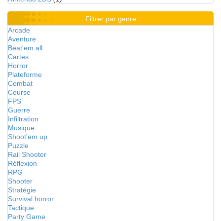
Filtrer par genre
Arcade
Aventure
Beat'em all
Cartes
Horror
Plateforme
Combat
Course
FPS
Guerre
Infiltration
Musique
Shoot'em up
Puzzle
Rail Shooter
Réflexion
RPG
Shooter
Stratégie
Survival horror
Tactique
Party Game