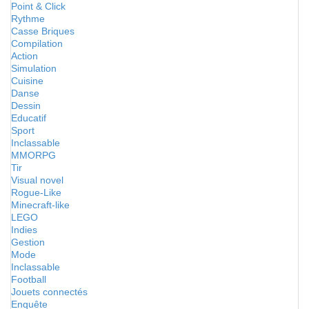
Point & Click
Rythme
Casse Briques
Compilation
Action
Simulation
Cuisine
Danse
Dessin
Educatif
Sport
Inclassable
MMORPG
Tir
Visual novel
Rogue-Like
Minecraft-like
LEGO
Indies
Gestion
Mode
Inclassable
Football
Jouets connectés
Enquête