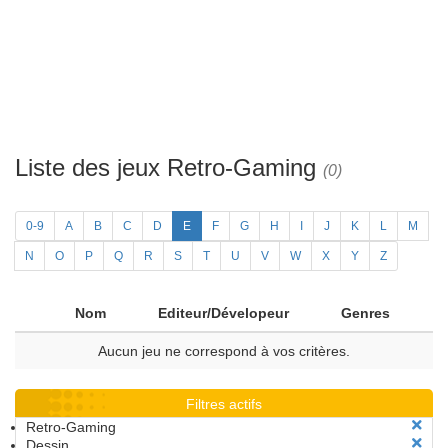
Liste des jeux Retro-Gaming
(0)
0-9
A
B
C
D
E
F
G
H
I
J
K
L
M
N
O
P
Q
R
S
T
U
V
W
X
Y
Z
Nom
Editeur/Dévelopeur
Genres
Aucun jeu ne correspond à vos critères.
Filtres actifs
Retro-Gaming
Dessin