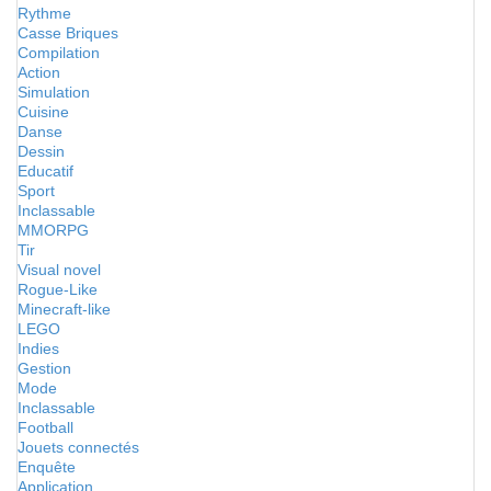
Rythme
Casse Briques
Compilation
Action
Simulation
Cuisine
Danse
Dessin
Educatif
Sport
Inclassable
MMORPG
Tir
Visual novel
Rogue-Like
Minecraft-like
LEGO
Indies
Gestion
Mode
Inclassable
Football
Jouets connectés
Enquête
Application