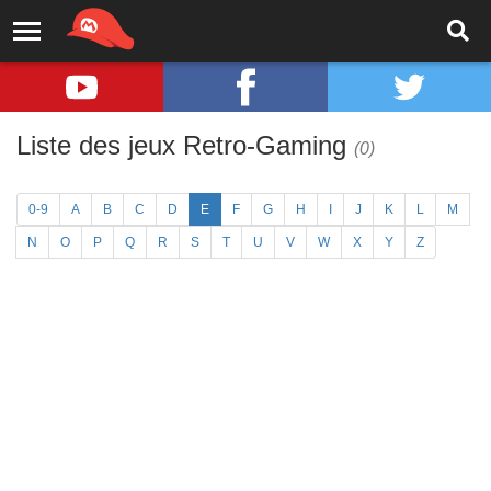
Liste des jeux Retro-Gaming
(0)
0-9
A
B
C
D
E
F
G
H
I
J
K
L
M
N
O
P
Q
R
S
T
U
V
W
X
Y
Z