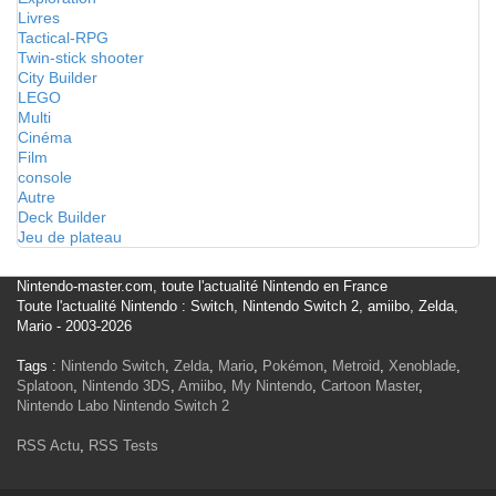
Livres
Tactical-RPG
Twin-stick shooter
City Builder
LEGO
Multi
Cinéma
Film
console
Autre
Deck Builder
Jeu de plateau
Nintendo-master.com, toute l'actualité Nintendo en France
Toute l'actualité Nintendo : Switch, Nintendo Switch 2, amiibo, Zelda,
Mario - 2003-2026
Tags :
Nintendo Switch
,
Zelda
,
Mario
,
Pokémon
,
Metroid
,
Xenoblade
,
Splatoon
,
Nintendo 3DS
,
Amiibo
,
My Nintendo
,
Cartoon Master
,
Nintendo Labo
Nintendo Switch 2
RSS Actu
,
RSS Tests