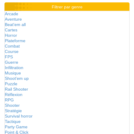
Filtrer par genre
Arcade
Aventure
Beat'em all
Cartes
Horror
Plateforme
Combat
Course
FPS
Guerre
Infiltration
Musique
Shoot'em up
Puzzle
Rail Shooter
Réflexion
RPG
Shooter
Stratégie
Survival horror
Tactique
Party Game
Point & Click