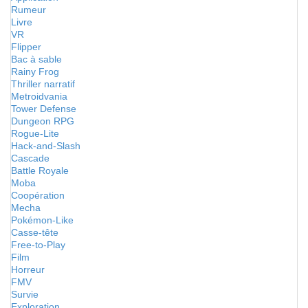
Rumeur
Livre
VR
Flipper
Bac à sable
Rainy Frog
Thriller narratif
Metroidvania
Tower Defense
Dungeon RPG
Rogue-Lite
Hack-and-Slash
Cascade
Battle Royale
Moba
Coopération
Mecha
Pokémon-Like
Casse-tête
Free-to-Play
Film
Horreur
FMV
Survie
Exploration