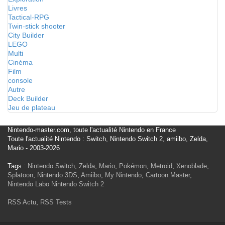
Livres
Tactical-RPG
Twin-stick shooter
City Builder
LEGO
Multi
Cinéma
Film
console
Autre
Deck Builder
Jeu de plateau
Nintendo-master.com, toute l'actualité Nintendo en France
Toute l'actualité Nintendo : Switch, Nintendo Switch 2, amiibo, Zelda,
Mario - 2003-2026
Tags :
Nintendo Switch
,
Zelda
,
Mario
,
Pokémon
,
Metroid
,
Xenoblade
,
Splatoon
,
Nintendo 3DS
,
Amiibo
,
My Nintendo
,
Cartoon Master
,
Nintendo Labo
Nintendo Switch 2
RSS Actu
,
RSS Tests