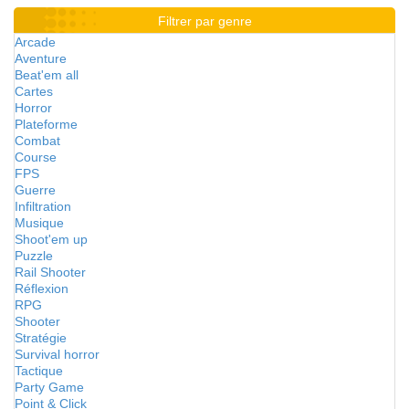
Filtrer par genre
Arcade
Aventure
Beat'em all
Cartes
Horror
Plateforme
Combat
Course
FPS
Guerre
Infiltration
Musique
Shoot'em up
Puzzle
Rail Shooter
Réflexion
RPG
Shooter
Stratégie
Survival horror
Tactique
Party Game
Point & Click