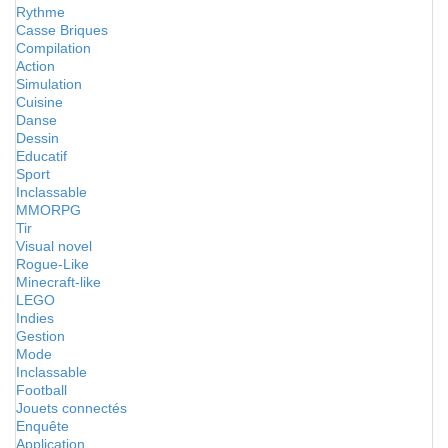
Rythme
Casse Briques
Compilation
Action
Simulation
Cuisine
Danse
Dessin
Educatif
Sport
Inclassable
MMORPG
Tir
Visual novel
Rogue-Like
Minecraft-like
LEGO
Indies
Gestion
Mode
Inclassable
Football
Jouets connectés
Enquête
Application