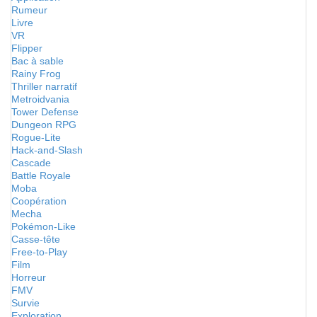
Rumeur
Livre
VR
Flipper
Bac à sable
Rainy Frog
Thriller narratif
Metroidvania
Tower Defense
Dungeon RPG
Rogue-Lite
Hack-and-Slash
Cascade
Battle Royale
Moba
Coopération
Mecha
Pokémon-Like
Casse-tête
Free-to-Play
Film
Horreur
FMV
Survie
Exploration