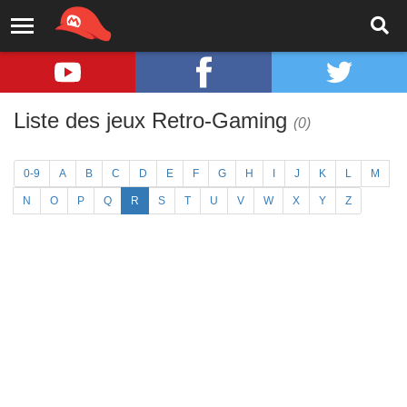
Liste des jeux Retro-Gaming
(0)
0-9
A
B
C
D
E
F
G
H
I
J
K
L
M
N
O
P
Q
R
S
T
U
V
W
X
Y
Z