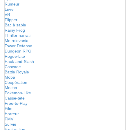
Rumeur
Livre
VR
Flipper
Bac à sable
Rainy Frog
Thriller narratif
Metroidvania
Tower Defense
Dungeon RPG
Rogue-Lite
Hack-and-Slash
Cascade
Battle Royale
Moba
Coopération
Mecha
Pokémon-Like
Casse-tête
Free-to-Play
Film
Horreur
FMV
Survie
Exploration