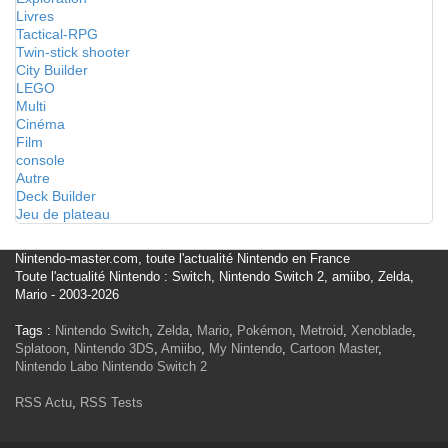
Livres
Tactical-RPG
Twin-stick shooter
City Builder
LEGO
Multi
Cinéma
Film
console
Autre
Deck Builder
Jeu de plateau
Nintendo-master.com, toute l'actualité Nintendo en France
Toute l'actualité Nintendo : Switch, Nintendo Switch 2, amiibo, Zelda,
Mario - 2003-2026
Tags :
Nintendo Switch
,
Zelda
,
Mario
,
Pokémon
,
Metroid
,
Xenoblade
,
Splatoon
,
Nintendo 3DS
,
Amiibo
,
My Nintendo
,
Cartoon Master
,
Nintendo Labo
Nintendo Switch 2
RSS Actu
,
RSS Tests