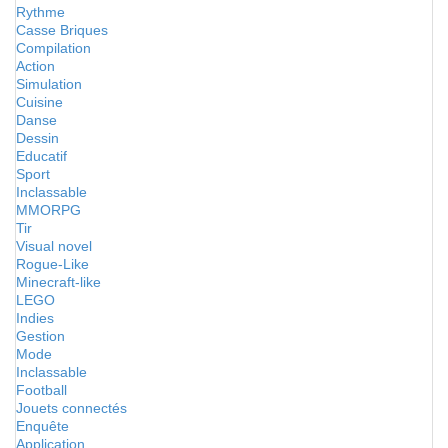
Rythme
Casse Briques
Compilation
Action
Simulation
Cuisine
Danse
Dessin
Educatif
Sport
Inclassable
MMORPG
Tir
Visual novel
Rogue-Like
Minecraft-like
LEGO
Indies
Gestion
Mode
Inclassable
Football
Jouets connectés
Enquête
Application