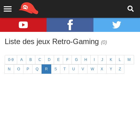
Liste des jeux Retro-Gaming
(0)
0-9
A
B
C
D
E
F
G
H
I
J
K
L
M
N
O
P
Q
R
S
T
U
V
W
X
Y
Z