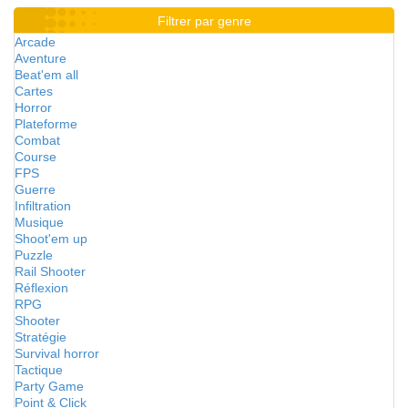
Filtrer par genre
Arcade
Aventure
Beat'em all
Cartes
Horror
Plateforme
Combat
Course
FPS
Guerre
Infiltration
Musique
Shoot'em up
Puzzle
Rail Shooter
Réflexion
RPG
Shooter
Stratégie
Survival horror
Tactique
Party Game
Point & Click