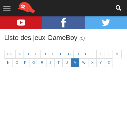
Liste des jeux GameBoy
(0)
0-9
A
B
C
D
E
F
G
H
I
J
K
L
M
N
O
P
Q
R
S
T
U
V
W
X
Y
Z