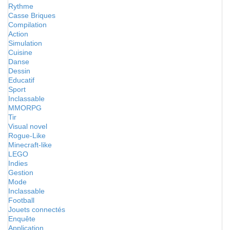
Rythme
Casse Briques
Compilation
Action
Simulation
Cuisine
Danse
Dessin
Educatif
Sport
Inclassable
MMORPG
Tir
Visual novel
Rogue-Like
Minecraft-like
LEGO
Indies
Gestion
Mode
Inclassable
Football
Jouets connectés
Enquête
Application