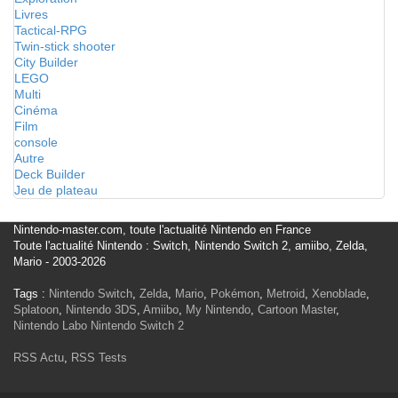
Livres
Tactical-RPG
Twin-stick shooter
City Builder
LEGO
Multi
Cinéma
Film
console
Autre
Deck Builder
Jeu de plateau
Nintendo-master.com, toute l'actualité Nintendo en France
Toute l'actualité Nintendo : Switch, Nintendo Switch 2, amiibo, Zelda,
Mario - 2003-2026
Tags :
Nintendo Switch
,
Zelda
,
Mario
,
Pokémon
,
Metroid
,
Xenoblade
,
Splatoon
,
Nintendo 3DS
,
Amiibo
,
My Nintendo
,
Cartoon Master
,
Nintendo Labo
Nintendo Switch 2
RSS Actu
,
RSS Tests