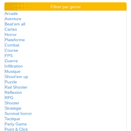
Filtrer par genre
Arcade
Aventure
Beat'em all
Cartes
Horror
Plateforme
Combat
Course
FPS
Guerre
Infiltration
Musique
Shoot'em up
Puzzle
Rail Shooter
Réflexion
RPG
Shooter
Stratégie
Survival horror
Tactique
Party Game
Point & Click