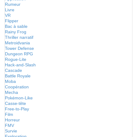
Rumeur
Livre
VR
Flipper
Bac à sable
Rainy Frog
Thriller narratif
Metroidvania
Tower Defense
Dungeon RPG
Rogue-Lite
Hack-and-Slash
Cascade
Battle Royale
Moba
Coopération
Mecha
Pokémon-Like
Casse-tête
Free-to-Play
Film
Horreur
FMV
Survie
Exploration