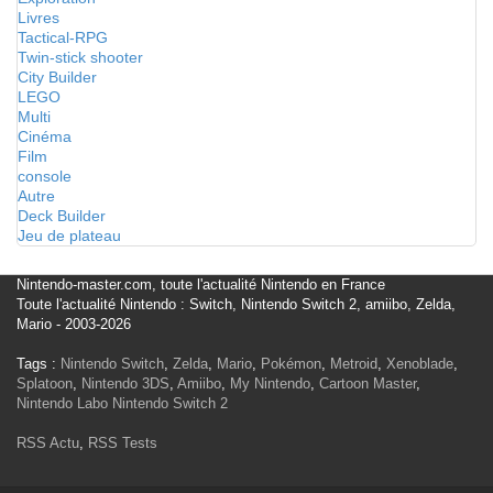
Livres
Tactical-RPG
Twin-stick shooter
City Builder
LEGO
Multi
Cinéma
Film
console
Autre
Deck Builder
Jeu de plateau
Nintendo-master.com, toute l'actualité Nintendo en France
Toute l'actualité Nintendo : Switch, Nintendo Switch 2, amiibo, Zelda,
Mario - 2003-2026
Tags :
Nintendo Switch
,
Zelda
,
Mario
,
Pokémon
,
Metroid
,
Xenoblade
,
Splatoon
,
Nintendo 3DS
,
Amiibo
,
My Nintendo
,
Cartoon Master
,
Nintendo Labo
Nintendo Switch 2
RSS Actu
,
RSS Tests