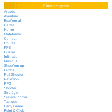
Filtrer par genre
Arcade
Aventure
Beat'em all
Cartes
Horror
Plateforme
Combat
Course
FPS
Guerre
Infiltration
Musique
Shoot'em up
Puzzle
Rail Shooter
Réflexion
RPG
Shooter
Stratégie
Survival horror
Tactique
Party Game
Point & Click