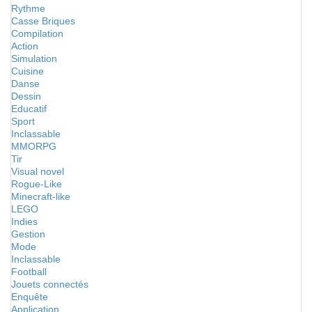
Rythme
Casse Briques
Compilation
Action
Simulation
Cuisine
Danse
Dessin
Educatif
Sport
Inclassable
MMORPG
Tir
Visual novel
Rogue-Like
Minecraft-like
LEGO
Indies
Gestion
Mode
Inclassable
Football
Jouets connectés
Enquête
Application