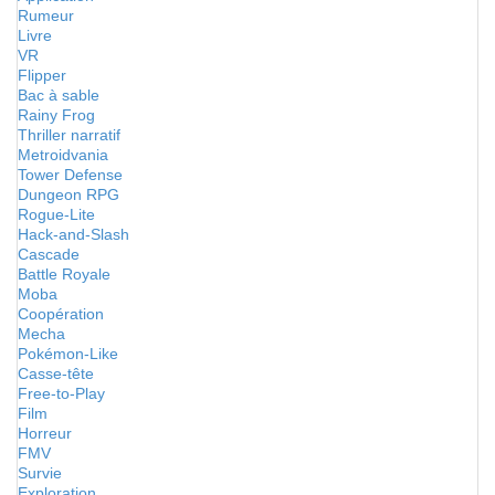
Rumeur
Livre
VR
Flipper
Bac à sable
Rainy Frog
Thriller narratif
Metroidvania
Tower Defense
Dungeon RPG
Rogue-Lite
Hack-and-Slash
Cascade
Battle Royale
Moba
Coopération
Mecha
Pokémon-Like
Casse-tête
Free-to-Play
Film
Horreur
FMV
Survie
Exploration