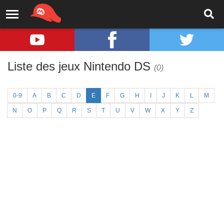
Liste des jeux Nintendo DS
(0)
0-9
A
B
C
D
E
F
G
H
I
J
K
L
M
N
O
P
Q
R
S
T
U
V
W
X
Y
Z