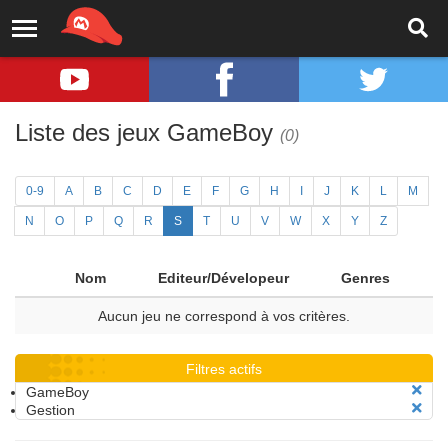
Liste des jeux GameBoy
(0)
0-9
A
B
C
D
E
F
G
H
I
J
K
L
M
N
O
P
Q
R
S
T
U
V
W
X
Y
Z
Nom
Editeur/Dévelopeur
Genres
Aucun jeu ne correspond à vos critères.
Filtres actifs
GameBoy
Gestion