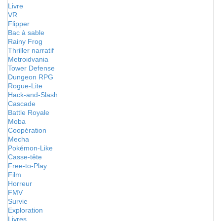
Livre
VR
Flipper
Bac à sable
Rainy Frog
Thriller narratif
Metroidvania
Tower Defense
Dungeon RPG
Rogue-Lite
Hack-and-Slash
Cascade
Battle Royale
Moba
Coopération
Mecha
Pokémon-Like
Casse-tête
Free-to-Play
Film
Horreur
FMV
Survie
Exploration
Livres