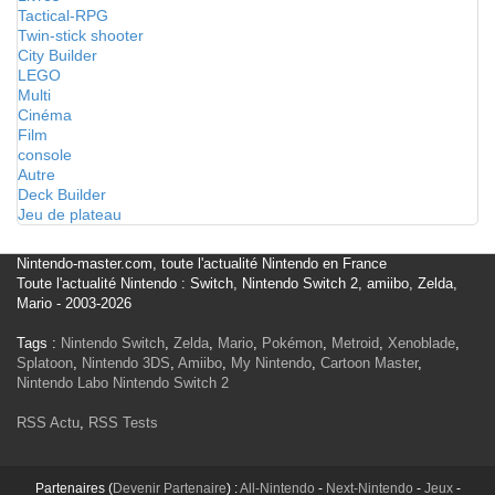
Tactical-RPG
Twin-stick shooter
City Builder
LEGO
Multi
Cinéma
Film
console
Autre
Deck Builder
Jeu de plateau
Nintendo-master.com, toute l'actualité Nintendo en France
Toute l'actualité Nintendo : Switch, Nintendo Switch 2, amiibo, Zelda,
Mario - 2003-2026
Tags :
Nintendo Switch
,
Zelda
,
Mario
,
Pokémon
,
Metroid
,
Xenoblade
,
Splatoon
,
Nintendo 3DS
,
Amiibo
,
My Nintendo
,
Cartoon Master
,
Nintendo Labo
Nintendo Switch 2
RSS Actu
,
RSS Tests
Partenaires (
Devenir Partenaire
) :
All-Nintendo
-
Next-Nintendo
-
Jeux
-