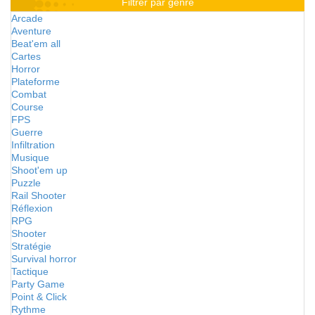
Filtrer par genre
Arcade
Aventure
Beat'em all
Cartes
Horror
Plateforme
Combat
Course
FPS
Guerre
Infiltration
Musique
Shoot'em up
Puzzle
Rail Shooter
Réflexion
RPG
Shooter
Stratégie
Survival horror
Tactique
Party Game
Point & Click
Rythme