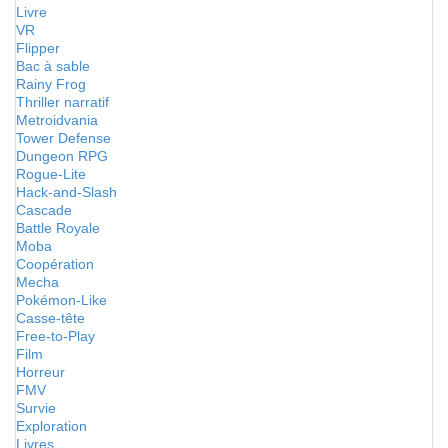
Livre
VR
Flipper
Bac à sable
Rainy Frog
Thriller narratif
Metroidvania
Tower Defense
Dungeon RPG
Rogue-Lite
Hack-and-Slash
Cascade
Battle Royale
Moba
Coopération
Mecha
Pokémon-Like
Casse-tête
Free-to-Play
Film
Horreur
FMV
Survie
Exploration
Livres