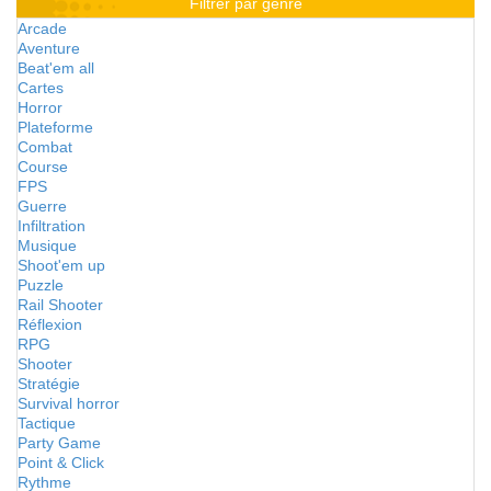
Filtrer par genre
Arcade
Aventure
Beat'em all
Cartes
Horror
Plateforme
Combat
Course
FPS
Guerre
Infiltration
Musique
Shoot'em up
Puzzle
Rail Shooter
Réflexion
RPG
Shooter
Stratégie
Survival horror
Tactique
Party Game
Point & Click
Rythme