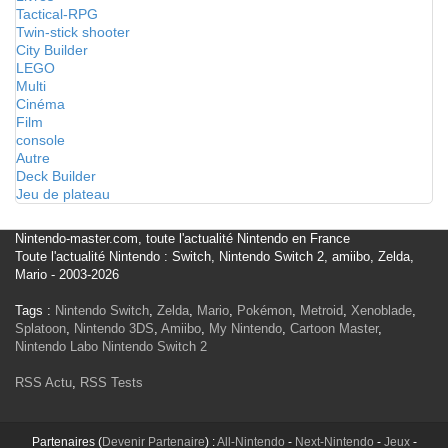
Tactical-RPG
Twin-stick shooter
City Builder
LEGO
Multi
Cinéma
Film
console
Autre
Deck Builder
Jeu de plateau
Nintendo-master.com, toute l'actualité Nintendo en France
Toute l'actualité Nintendo : Switch, Nintendo Switch 2, amiibo, Zelda,
Mario - 2003-2026
Tags :
Nintendo Switch
,
Zelda
,
Mario
,
Pokémon
,
Metroid
,
Xenoblade
,
Splatoon
,
Nintendo 3DS
,
Amiibo
,
My Nintendo
,
Cartoon Master
,
Nintendo Labo
Nintendo Switch 2
RSS Actu
,
RSS Tests
Partenaires (
Devenir Partenaire
) :
All-Nintendo
-
Next-Nintendo
-
Jeux
-