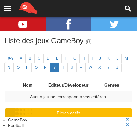
Liste des jeux GameBoy
(0)
0-9
A
B
C
D
E
F
G
H
I
J
K
L
M
N
O
P
Q
R
S
T
U
V
W
X
Y
Z
Nom
Editeur/Dévelopeur
Genres
Aucun jeu ne correspond à vos critères.
Filtres actifs
GameBoy
Football