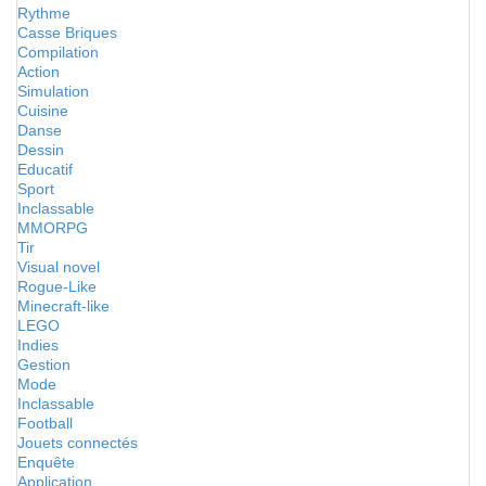
Rythme
Casse Briques
Compilation
Action
Simulation
Cuisine
Danse
Dessin
Educatif
Sport
Inclassable
MMORPG
Tir
Visual novel
Rogue-Like
Minecraft-like
LEGO
Indies
Gestion
Mode
Inclassable
Football
Jouets connectés
Enquête
Application