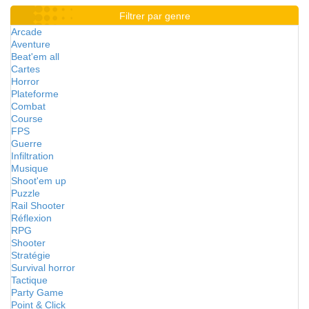
Filtrer par genre
Arcade
Aventure
Beat'em all
Cartes
Horror
Plateforme
Combat
Course
FPS
Guerre
Infiltration
Musique
Shoot'em up
Puzzle
Rail Shooter
Réflexion
RPG
Shooter
Stratégie
Survival horror
Tactique
Party Game
Point & Click