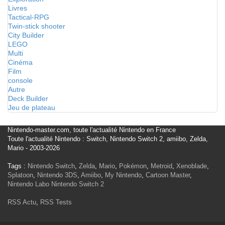
Livres
Tactical-RPG
Twin-stick shooter
City Builder
LEGO
Multi
Cinéma
Film
console
Autre
Deck Builder
Jeu de plateau
Nintendo-master.com, toute l'actualité Nintendo en France
Toute l'actualité Nintendo : Switch, Nintendo Switch 2, amiibo, Zelda,
Mario - 2003-2026
Tags :
Nintendo Switch
,
Zelda
,
Mario
,
Pokémon
,
Metroid
,
Xenoblade
,
Splatoon
,
Nintendo 3DS
,
Amiibo
,
My Nintendo
,
Cartoon Master
,
Nintendo Labo
Nintendo Switch 2
RSS Actu
,
RSS Tests