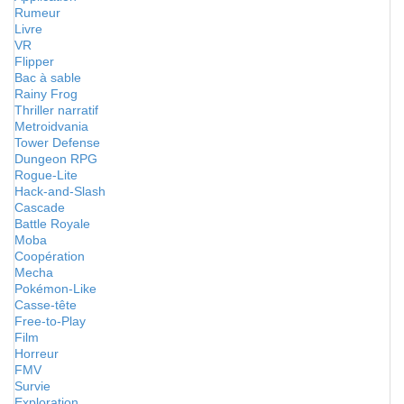
Rumeur
Livre
VR
Flipper
Bac à sable
Rainy Frog
Thriller narratif
Metroidvania
Tower Defense
Dungeon RPG
Rogue-Lite
Hack-and-Slash
Cascade
Battle Royale
Moba
Coopération
Mecha
Pokémon-Like
Casse-tête
Free-to-Play
Film
Horreur
FMV
Survie
Exploration