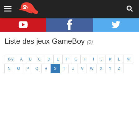
Liste des jeux GameBoy
(0)
0-9
A
B
C
D
E
F
G
H
I
J
K
L
M
N
O
P
Q
R
S
T
U
V
W
X
Y
Z