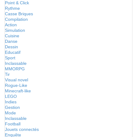
Point & Click
Rythme
Casse Briques
Compilation
Action
Simulation
Cuisine
Danse
Dessin
Educatif
Sport
Inclassable
MMORPG
Tir
Visual novel
Rogue-Like
Minecraft-like
LEGO
Indies
Gestion
Mode
Inclassable
Football
Jouets connectés
Enquête