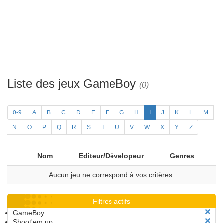
Liste des jeux GameBoy
(0)
0-9
A
B
C
D
E
F
G
H
I
J
K
L
M
N
O
P
Q
R
S
T
U
V
W
X
Y
Z
Nom
Editeur/Dévelopeur
Genres
Aucun jeu ne correspond à vos critères.
Filtres actifs
GameBoy
Shoot'em up