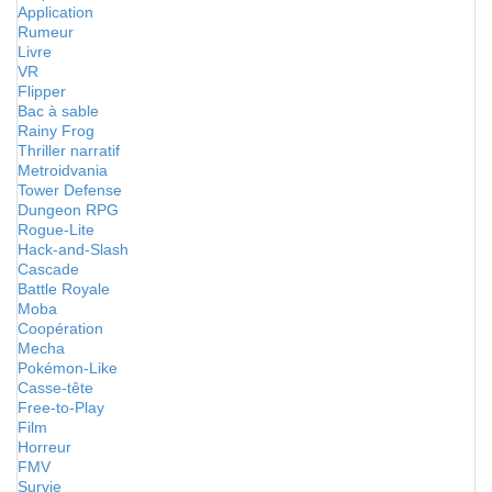
Application
Rumeur
Livre
VR
Flipper
Bac à sable
Rainy Frog
Thriller narratif
Metroidvania
Tower Defense
Dungeon RPG
Rogue-Lite
Hack-and-Slash
Cascade
Battle Royale
Moba
Coopération
Mecha
Pokémon-Like
Casse-tête
Free-to-Play
Film
Horreur
FMV
Survie