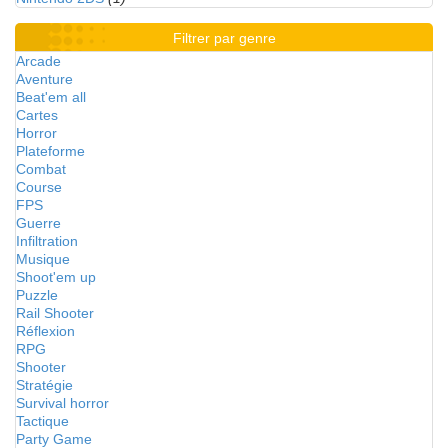
Filtrer par genre
Arcade
Aventure
Beat'em all
Cartes
Horror
Plateforme
Combat
Course
FPS
Guerre
Infiltration
Musique
Shoot'em up
Puzzle
Rail Shooter
Réflexion
RPG
Shooter
Stratégie
Survival horror
Tactique
Party Game