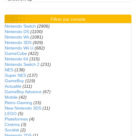
Filtrer par console
Nintendo Switch
(2906)
Nintendo DS
(1100)
Nintendo Wii
(1081)
Nintendo 3DS
(929)
Nintendo Wii U
(682)
GameCube
(422)
Nintendo 64
(315)
Nintendo Switch 2
(231)
NES
(138)
Super NES
(137)
GameBoy
(119)
Actualité
(111)
GameBoy Advance
(67)
Mobile
(42)
Retro-Gaming
(15)
New Nintendo 3DS
(11)
LEGO
(5)
Plateformes
(4)
Cinéma
(3)
Société
(2)
Nintendo 2DS
(1)