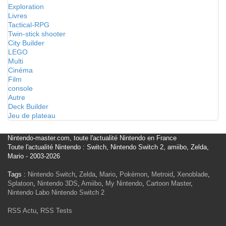
Exploration
Livres
Tactical-RPG
Twin-stick shooter
City Builder
LEGO
Multi
Cinéma
Film
console
Autre
Deck Builder
Jeu de plateau
Nintendo-master.com, toute l'actualité Nintendo en France
Toute l'actualité Nintendo : Switch, Nintendo Switch 2, amiibo, Zelda,
Mario - 2003-2026
Tags :
Nintendo Switch
,
Zelda
,
Mario
,
Pokémon
,
Metroid
,
Xenoblade
,
Splatoon
,
Nintendo 3DS
,
Amiibo
,
My Nintendo
,
Cartoon Master
,
Nintendo Labo
Nintendo Switch 2
RSS Actu
,
RSS Tests