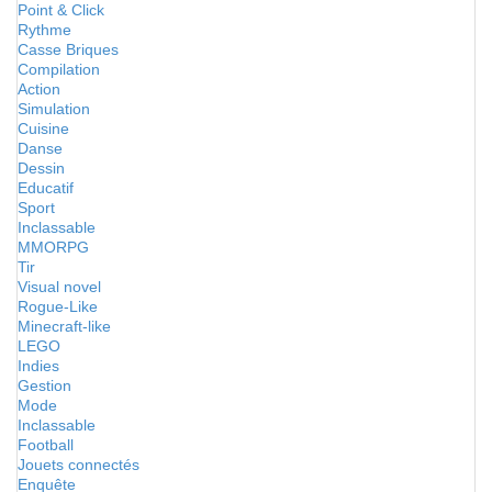
Point & Click
Rythme
Casse Briques
Compilation
Action
Simulation
Cuisine
Danse
Dessin
Educatif
Sport
Inclassable
MMORPG
Tir
Visual novel
Rogue-Like
Minecraft-like
LEGO
Indies
Gestion
Mode
Inclassable
Football
Jouets connectés
Enquête