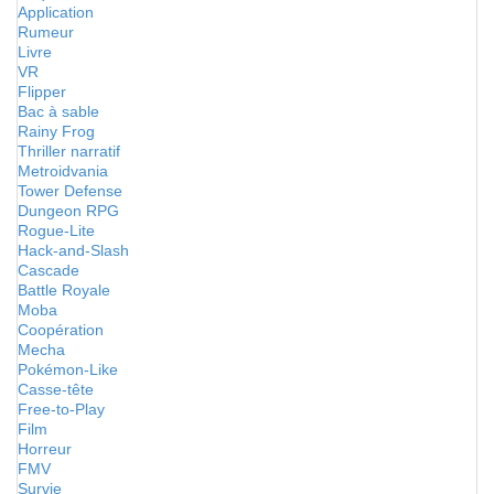
Application
Rumeur
Livre
VR
Flipper
Bac à sable
Rainy Frog
Thriller narratif
Metroidvania
Tower Defense
Dungeon RPG
Rogue-Lite
Hack-and-Slash
Cascade
Battle Royale
Moba
Coopération
Mecha
Pokémon-Like
Casse-tête
Free-to-Play
Film
Horreur
FMV
Survie