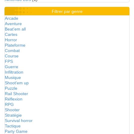
Filtrer par genre
Arcade
Aventure
Beat'em all
Cartes
Horror
Plateforme
Combat
Course
FPS
Guerre
Infiltration
Musique
Shoot'em up
Puzzle
Rail Shooter
Réflexion
RPG
Shooter
Stratégie
Survival horror
Tactique
Party Game