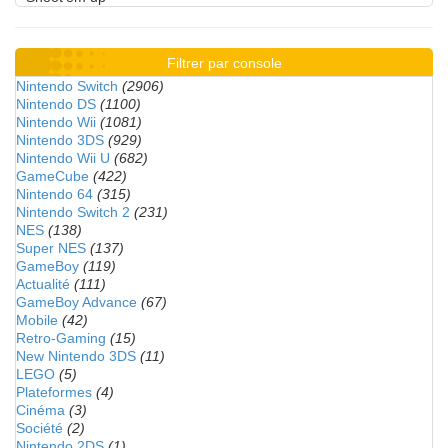
Filtrer par console
Nintendo Switch
(2906)
Nintendo DS
(1100)
Nintendo Wii
(1081)
Nintendo 3DS
(929)
Nintendo Wii U
(682)
GameCube
(422)
Nintendo 64
(315)
Nintendo Switch 2
(231)
NES
(138)
Super NES
(137)
GameBoy
(119)
Actualité
(111)
GameBoy Advance
(67)
Mobile
(42)
Retro-Gaming
(15)
New Nintendo 3DS
(11)
LEGO
(5)
Plateformes
(4)
Cinéma
(3)
Société
(2)
Nintendo 2DS
(1)