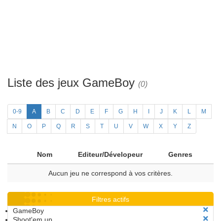
Liste des jeux GameBoy
(0)
0-9
A
B
C
D
E
F
G
H
I
J
K
L
M
N
O
P
Q
R
S
T
U
V
W
X
Y
Z
Nom
Editeur/Dévelopeur
Genres
Aucun jeu ne correspond à vos critères.
Filtres actifs
GameBoy
Shoot'em up