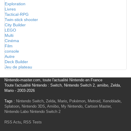
Exploration
Livres
Tactical-RPG
Twin-stick shooter
City Builder
LEGO
Multi
Cinéma
Film
console
Autre
Deck Builder
Jeu de plateau
Nintendo-master.com, toute l'actualité Nintendo en France
Toute l'actualité Nintendo : Switch, Nintendo Switch 2, amiibo, Zelda,
Mario - 2003-2026
Tags :
Nintendo Switch
,
Zelda
,
Mario
,
Pokémon
,
Metroid
,
Xenoblade
,
Splatoon
,
Nintendo 3DS
,
Amiibo
,
My Nintendo
,
Cartoon Master
,
Nintendo Labo
Nintendo Switch 2
RSS Actu
,
RSS Tests