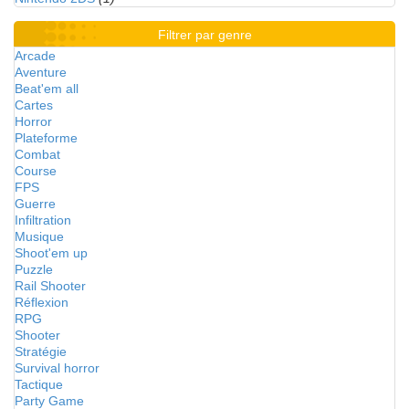
Filtrer par genre
Arcade
Aventure
Beat'em all
Cartes
Horror
Plateforme
Combat
Course
FPS
Guerre
Infiltration
Musique
Shoot'em up
Puzzle
Rail Shooter
Réflexion
RPG
Shooter
Stratégie
Survival horror
Tactique
Party Game