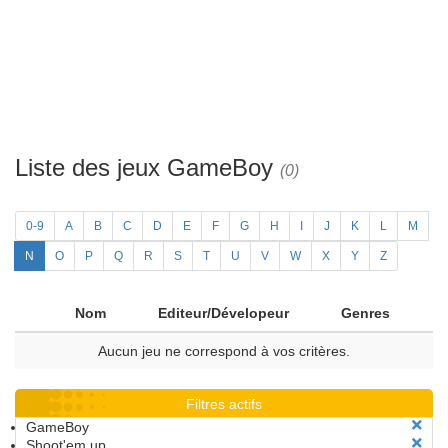
Liste des jeux GameBoy
(0)
0-9
A
B
C
D
E
F
G
H
I
J
K
L
M
N
O
P
Q
R
S
T
U
V
W
X
Y
Z
Nom
Editeur/Dévelopeur
Genres
Aucun jeu ne correspond à vos critères.
Filtres actifs
GameBoy
Shoot'em up