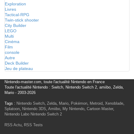
Exploration
Livres
Tactical-RPG
Twin-stick shooter
City Builder
LEGO
Multi
Cinéma
Film
console
Autre
Deck Builder
Jeu de plateau
Nintendo-master.com, toute l'actualité Nintendo en France
Toute l'actualité Nintendo : Switch, Nintendo Switch 2, amiibo, Zelda,
Mario - 2003-2026
Tags :
Nintendo Switch
,
Zelda
,
Mario
,
Pokémon
,
Metroid
,
Xenoblade
,
Splatoon
,
Nintendo 3DS
,
Amiibo
,
My Nintendo
,
Cartoon Master
,
Nintendo Labo
Nintendo Switch 2
RSS Actu
,
RSS Tests