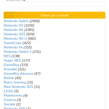
Filtrer par console
Nintendo Switch
(2906)
Nintendo DS
(1100)
Nintendo Wii
(1081)
Nintendo 3DS
(929)
Nintendo Wii U
(682)
GameCube
(422)
Nintendo 64
(315)
Nintendo Switch 2
(231)
NES
(138)
Super NES
(137)
GameBoy
(119)
Actualité
(111)
GameBoy Advance
(67)
Mobile
(42)
Retro-Gaming
(15)
New Nintendo 3DS
(11)
LEGO
(5)
Plateformes
(4)
Cinéma
(3)
Société
(2)
Nintendo 2DS
(1)