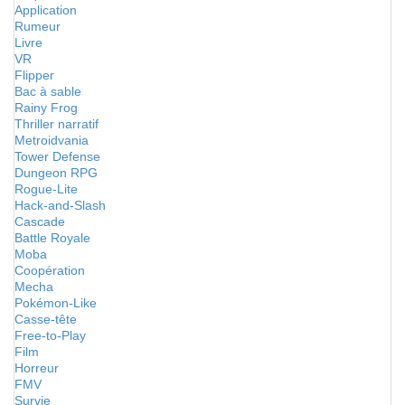
Application
Rumeur
Livre
VR
Flipper
Bac à sable
Rainy Frog
Thriller narratif
Metroidvania
Tower Defense
Dungeon RPG
Rogue-Lite
Hack-and-Slash
Cascade
Battle Royale
Moba
Coopération
Mecha
Pokémon-Like
Casse-tête
Free-to-Play
Film
Horreur
FMV
Survie