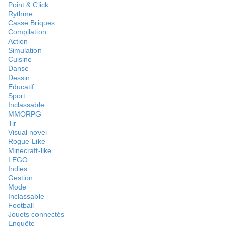
Point & Click
Rythme
Casse Briques
Compilation
Action
Simulation
Cuisine
Danse
Dessin
Educatif
Sport
Inclassable
MMORPG
Tir
Visual novel
Rogue-Like
Minecraft-like
LEGO
Indies
Gestion
Mode
Inclassable
Football
Jouets connectés
Enquête